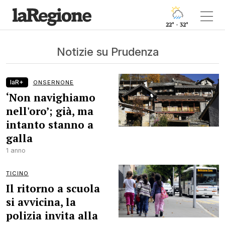
22° - 32°
Notizie su Prudenza
laR+
ONSERNONE
‘Non navighiamo
nell'oro’; già, ma
intanto stanno a
galla
1 anno
TICINO
Il ritorno a scuola
si avvicina, la
polizia invita alla