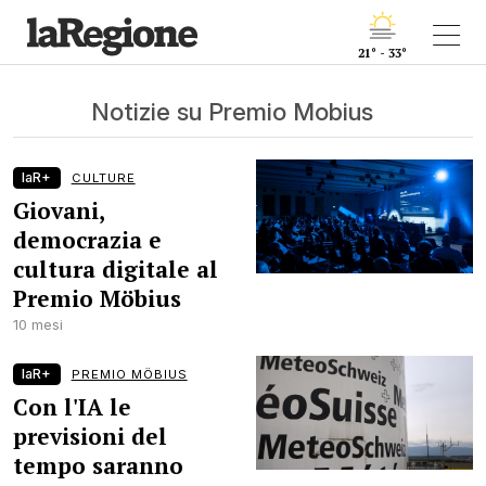
21° - 33°
Notizie su Premio Mobius
laR+
CULTURE
Giovani,
democrazia e
cultura digitale al
Premio Möbius
10 mesi
laR+
PREMIO MÖBIUS
Con l'IA le
previsioni del
tempo saranno