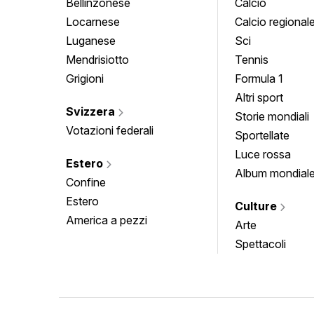
Bellinzonese
Calcio
Locarnese
Calcio regional
Luganese
Sci
Mendrisiotto
Tennis
Grigioni
Formula 1
Altri sport
Svizzera
Storie mondiali
Votazioni federali
Sportellate
Luce rossa
Estero
Album mondial
Confine
Estero
Culture
America a pezzi
Arte
Spettacoli