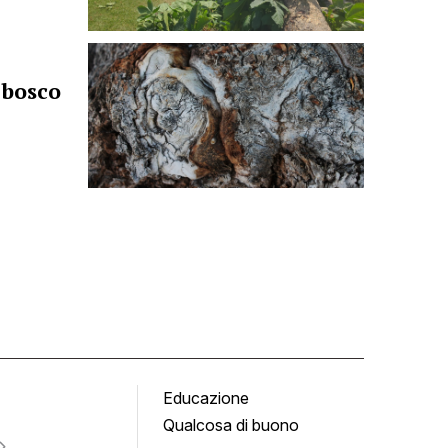
 bosco
Educazione
Tomb
Qualcosa di buono
Fumet