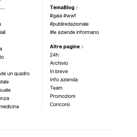
Vigne
e
TemaBlog
Scrivi
imenti
#gaia #wwf
a
#publiredazionale
ali
#le aziende informano
Altre pagine
a
24h
to
Archivio
In breve
de un quadro
Info azienda
tale
Team
suale
Promozioni
enza
Concorsi
medicina