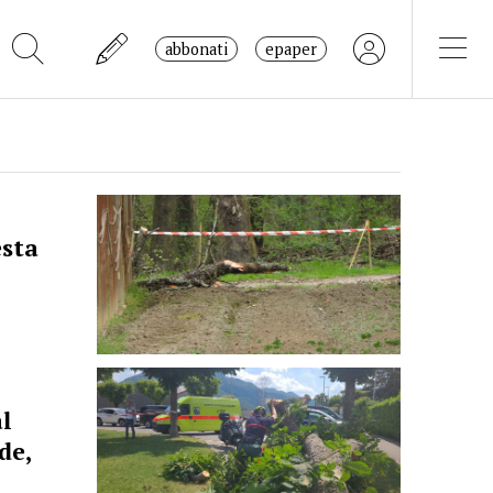
abbonati
epaper
sta
al
de,