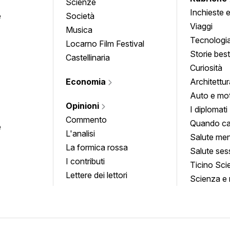
Scienze
Inchieste 
e
Società
approfond
Viaggi
Musica
Tecnologi
Locarno Film Festival
Storie besti
Castellinaria
Curiosità
Economia
Architettur
Auto e mo
Opinioni
I diplomati
Commento
Quando ca
e
L'analisi
Salute men
La formica rossa
Salute ses
I contributi
Ticino Sci
Lettere dei lettori
Scienza e 