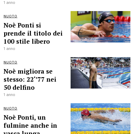
1 anno
NUOTO
Noè Ponti si
prende il titolo dei
100 stile libero
1 anno
NUOTO
Noè migliora se
stesso: 22‘’77 nei
50 delfino
1 anno
NUOTO
Noè Ponti, un
fulmine anche in
vasca lunga