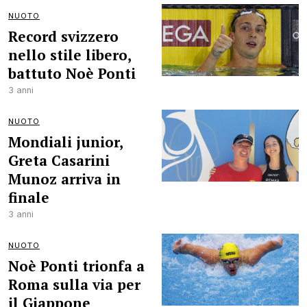
NUOTO
Record svizzero
nello stile libero,
battuto Noè Ponti
3 anni
NUOTO
Mondiali junior,
Greta Casarini
Munoz arriva in
finale
3 anni
NUOTO
Noè Ponti trionfa a
Roma sulla via per
il Giappone