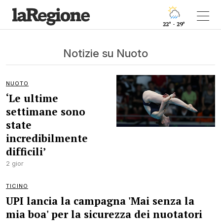
22° - 29°
Notizie su Nuoto
NUOTO
‘Le ultime
settimane sono
state
incredibilmente
difficili’
2 gior
TICINO
UPI lancia la campagna 'Mai senza la
mia boa' per la sicurezza dei nuotatori