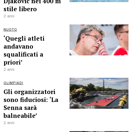
Djakovic nei 400 m
stile libero
2 anni
NUOTO
‘Quegli atleti
andavano
squalificati a
priori’
2 anni
OLIMPIADI
Gli organizzatori
sono fiduciosi: ‘La
Senna sarà
balneabile’
2 anni