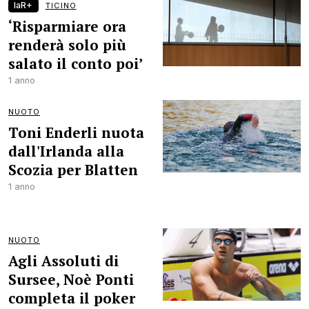
laR+
TICINO
‘Risparmiare ora
renderà solo più
salato il conto poi’
1 anno
NUOTO
Toni Enderli nuota
dall'Irlanda alla
Scozia per Blatten
1 anno
NUOTO
Agli Assoluti di
Sursee, Noè Ponti
completa il poker