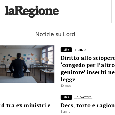
Notizie su Lord
laR+
TICINO
Diritto allo scioper
‘congedo per l’altro
genitore’ inseriti ne
legge
10 mesi
laR+
I DIBATTITI
d tra ex ministri e
Decs, torto e ragio
1 anno