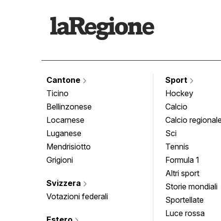
Cantone
Sport
Ticino
Hockey
Bellinzonese
Calcio
Locarnese
Calcio regional
Luganese
Sci
Mendrisiotto
Tennis
Grigioni
Formula 1
Altri sport
Svizzera
Storie mondiali
Votazioni federali
Sportellate
Luce rossa
Estero