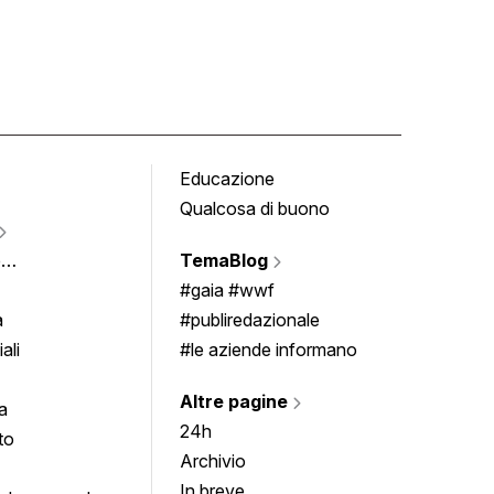
Educazione
Tomb
Qualcosa di buono
Fumet
Vigne
e
TemaBlog
Scrivi
imenti
#gaia #wwf
a
#publiredazionale
ali
#le aziende informano
Altre pagine
a
24h
to
Archivio
In breve