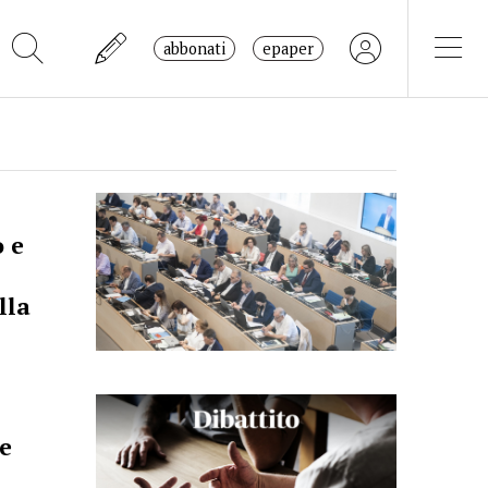
abbonati
epaper
o e
lla
ne