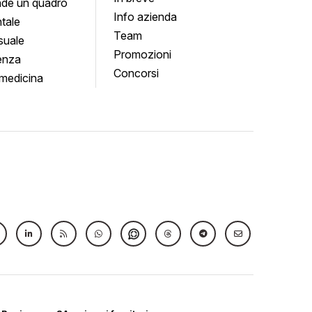
de un quadro
Info azienda
tale
Team
suale
Promozioni
enza
Concorsi
medicina