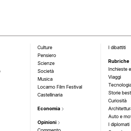
Culture
I dibattiti
Pensiero
Rubriche
Scienze
Inchieste 
e
Società
approfond
Viaggi
Musica
Tecnologi
Locarno Film Festival
Storie besti
Castellinaria
Curiosità
Economia
Architettur
Auto e mo
Opinioni
I diplomati
Commento