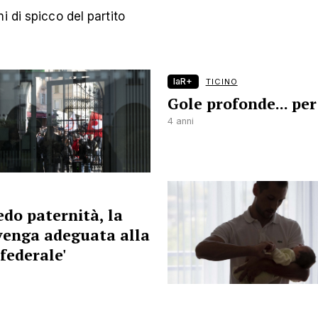
i di spicco del partito
laR+
TICINO
Gole profonde... per
4 anni
edo paternità, la
venga adeguata alla
federale'