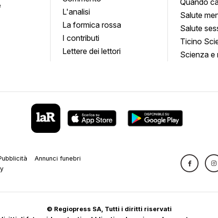
Quando ca
e
L'analisi
Salute men
La formica rossa
Salute ses
I contributi
Ticino Sci
Lettere dei lettori
Scienza e 
Pubblicità
Annunci funebri
cy
© Regiopress SA, Tutti i diritti riservati