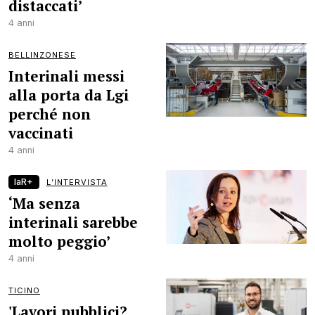
distaccati’
4 anni
BELLINZONESE
Interinali messi
alla porta da Lgi
perché non
vaccinati
4 anni
laR+
L’INTERVISTA
‘Ma senza
interinali sarebbe
molto peggio’
4 anni
TICINO
'Lavori pubblici?