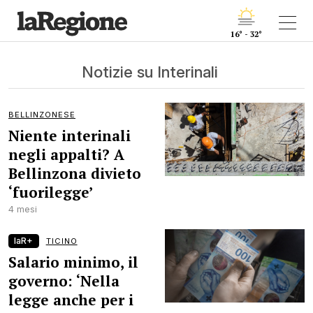
16° - 32°
Notizie su Interinali
BELLINZONESE
Niente interinali
negli appalti? A
Bellinzona divieto
‘fuorilegge’
4 mesi
laR+
TICINO
Salario minimo, il
governo: ‘Nella
legge anche per i