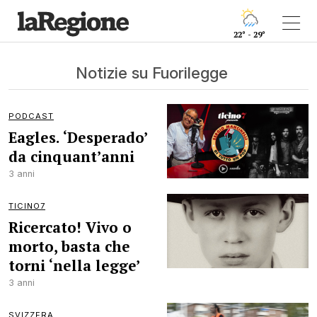
22° - 29°
Notizie su Fuorilegge
PODCAST
Eagles. ‘Desperado’
da cinquant’anni
3 anni
TICINO7
Ricercato! Vivo o
morto, basta che
torni ‘nella legge’
3 anni
SVIZZERA