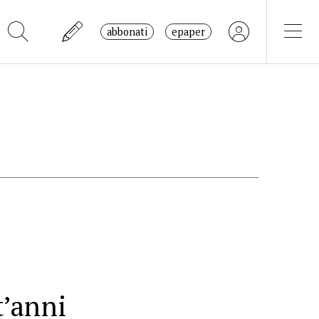
abbonati
epaper
t’anni