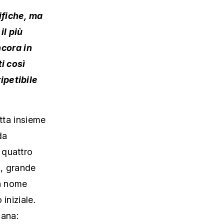
ifiche, ma
il più
cora in
ti così
ipetibile
itta insieme
da
 quattro
n, grande
un nome
iniziale.
cana: