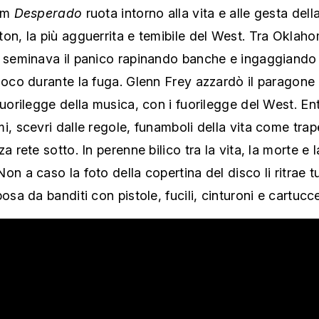
bum
Desperado
ruota intorno alla vita e alle gesta del
on, la più agguerrita e temibile del West. Tra Oklah
, seminava il panico rapinando banche e ingaggiando 
uoco durante la fuga. Glenn Frey azzardò il paragone t
 fuorilegge della musica, con i fuorilegge del West. En
i, scevri dalle regole, funamboli della vita come trape
a rete sotto. In perenne bilico tra la vita, la morte e l
on a caso la foto della copertina del disco li ritrae tu
posa da banditi con pistole, fucili, cinturoni e cartucc