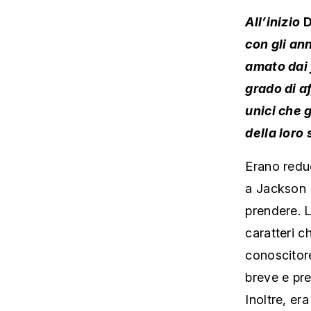
All’inizio
D
con gli an
amato dai
grado di af
unici che 
della loro 
Erano reduc
a Jackson 
prendere. 
caratteri c
conoscitore
breve e pre
Inoltre, er