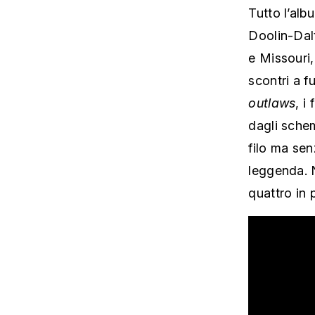
Tutto l’al
Doolin-Dalt
e Missouri
scontri a f
outlaws
, i
dagli schem
filo ma senz
leggenda. N
quattro in 