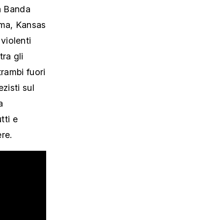
la Banda
oma, Kansas
violenti
ra gli
trambi fuori
zisti sul
a
tti e
ere.