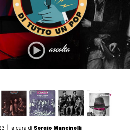
23
|
a cura
di
Sergio Mancinelli