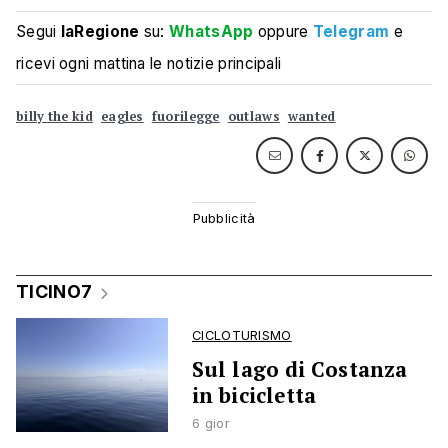
Segui
laRegione
su:
WhatsApp
oppure
Telegram
e
ricevi ogni mattina le notizie principali
billy the kid
eagles
fuorilegge
outlaws
wanted
TICINO7
CICLOTURISMO
Sul lago di Costanza
in bicicletta
6 gior