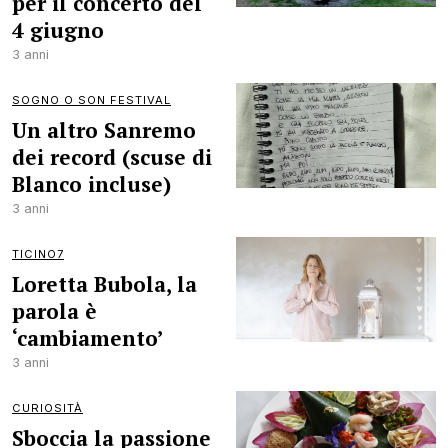
per il concerto del
4 giugno
3 anni
SOGNO O SON FESTIVAL
Un altro Sanremo
dei record (scuse di
Blanco incluse)
3 anni
TICINO7
Loretta Bubola, la
parola è
‘cambiamento’
3 anni
CURIOSITÀ
Sboccia la passione