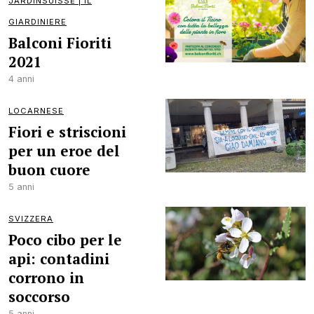
JARDINSUISSE | IL
GIARDINIERE
Balconi Fioriti
2021
4 anni
LOCARNESE
Fiori e striscioni
per un eroe del
buon cuore
5 anni
SVIZZERA
Poco cibo per le
api: contadini
corrono in
soccorso
5 anni