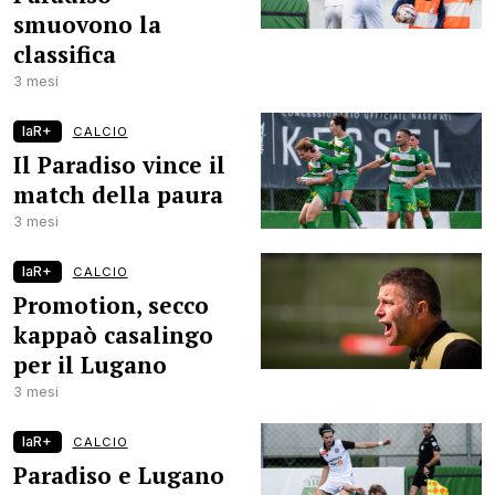
smuovono la
classifica
3 mesi
laR+
CALCIO
Il Paradiso vince il
match della paura
3 mesi
laR+
CALCIO
Promotion, secco
kappaò casalingo
per il Lugano
3 mesi
laR+
CALCIO
Paradiso e Lugano