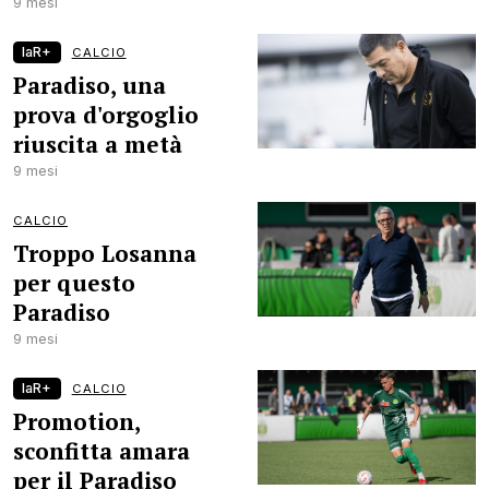
9 mesi
laR+
CALCIO
Paradiso, una
prova d'orgoglio
riuscita a metà
9 mesi
CALCIO
Troppo Losanna
per questo
Paradiso
9 mesi
laR+
CALCIO
Promotion,
sconfitta amara
per il Paradiso