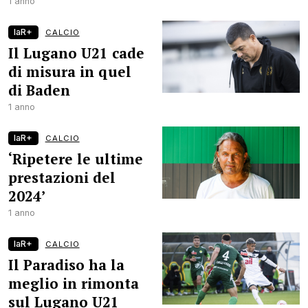
1 anno
laR+
CALCIO
Il Lugano U21 cade
di misura in quel
di Baden
1 anno
laR+
CALCIO
‘Ripetere le ultime
prestazioni del
2024’
1 anno
laR+
CALCIO
Il Paradiso ha la
meglio in rimonta
sul Lugano U21