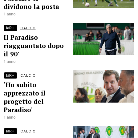
dividono la posta
1 anno
laR+
CALCIO
Il Paradiso
riagguantato dopo
il 90'
1 anno
laR+
CALCIO
‘Ho subito
apprezzato il
progetto del
Paradiso’
1 anno
laR+
CALCIO