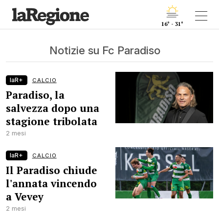
16° - 31°
Notizie su Fc Paradiso
laR+
CALCIO
Paradiso, la
salvezza dopo una
stagione tribolata
2 mesi
laR+
CALCIO
Il Paradiso chiude
l'annata vincendo
a Vevey
2 mesi