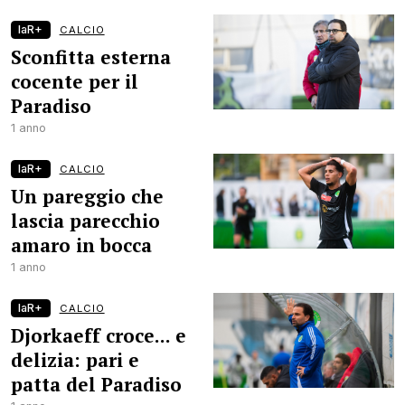
laR+
CALCIO
Sconfitta esterna
cocente per il
Paradiso
1 anno
laR+
CALCIO
Un pareggio che
lascia parecchio
amaro in bocca
1 anno
laR+
CALCIO
Djorkaeff croce... e
delizia: pari e
patta del Paradiso