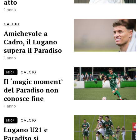
atto
1 anno
CALCIO
Amichevole a
Cadro, il Lugano
supera il Paradiso
1 anno
laR+
CALCIO
Il ‘magic moment’
del Paradiso non
conosce fine
1 anno
laR+
CALCIO
Lugano U21 e
Paradiso si