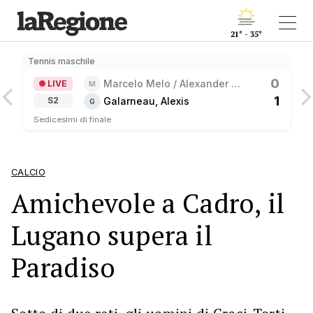
21° - 35°
Tennis maschile
0
Marcelo Melo / Alexander 
LIVE
M
Zverev
1
Galarneau, Alexis
S2
G
Sedicesimi di finale
CALCIO
Amichevole a Cadro, il
Lugano supera il
Paradiso