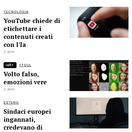
TECNOLOGIA
YouTube chiede di
etichettare i
contenuti creati
con l'Ia
2 anni
laR+
FFDUL
Volto falso,
emozioni vere
2 anni
ESTERO
Sindaci europei
ingannati,
credevano di