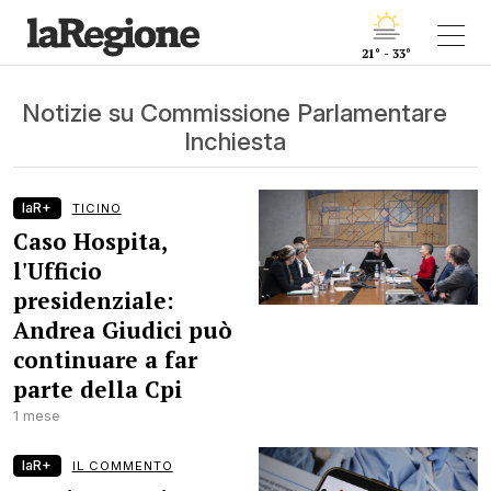
21° - 33°
Notizie su Commissione Parlamentare
Inchiesta
laR+
TICINO
Caso Hospita,
l'Ufficio
presidenziale:
Andrea Giudici può
continuare a far
parte della Cpi
1 mese
laR+
IL COMMENTO