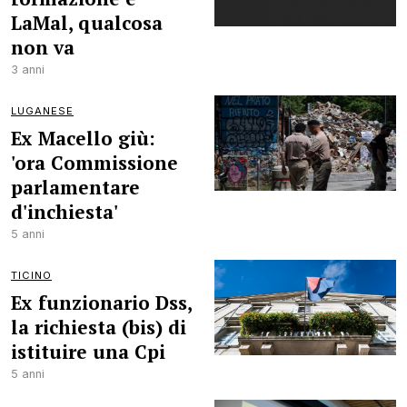
LaMal, qualcosa
non va
3 anni
LUGANESE
Ex Macello giù:
'ora Commissione
parlamentare
d'inchiesta'
5 anni
TICINO
Ex funzionario Dss,
la richiesta (bis) di
istituire una Cpi
5 anni