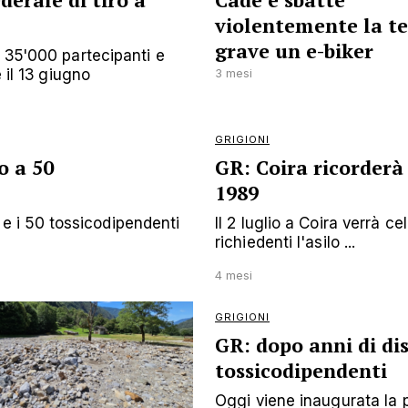
derale di tiro a
Cade e sbatte
violentemente la te
grave un e-biker
a 35'000 partecipanti e
 il 13 giugno
3 mesi
GRIGIONI
o a 50
GR: Coira ricorderà 
1989
30 e i 50 tossicodipendenti
Il 2 luglio a Coira verrà c
richiedenti l'asilo ...
4 mesi
GRIGIONI
GR: dopo anni di dis
tossicodipendenti
Oggi viene inaugurata la 