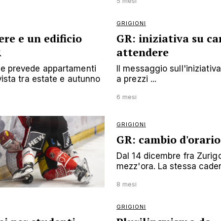
5 mesi
GRIGIONI
re e un edificio
GR: iniziativa su ca
R
attendere
sse prevede appartamenti
Il messaggio sull'iniziativ
evista tra estate e autunno
a prezzi ...
6 mesi
GRIGIONI
GR: cambio d'orario
Dal 14 dicembre fra Zurigo
mezz'ora. La stessa caden
8 mesi
GRIGIONI