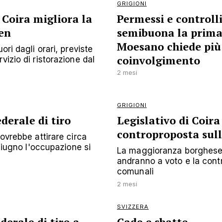
GRIGIONI
Coira migliora la
Permessi e controlli
en
semibuona la prima:
Moesano chiede più
ori dagli orari, previste
coinvolgimento
vizio di ristorazione dal
2 mesi
GRIGIONI
ederale di tiro
Legislativo di Coira
controproposta sull
dovrebbe attirare circa
 giugno l'occupazione si
La maggioranza borghese l
andranno a voto e la contro
comunali
2 mesi
SVIZZERA