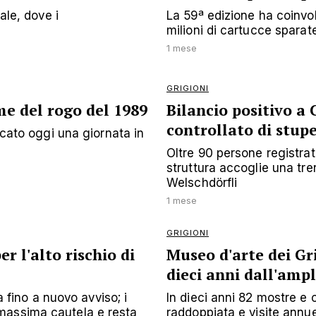
ale, dove i
La 59ª edizione ha coinvol
milioni di cartucce sparat
1 mese
GRIGIONI
me del rogo del 1989
Bilancio positivo a 
controllato di stup
icato oggi una giornata in
Oltre 90 persone registrat
struttura accoglie una tren
Welschdörfli
1 mese
GRIGIONI
r l'alto rischio di
Museo d'arte dei Gri
dieci anni dall'am
a fino a nuovo avviso; i
In dieci anni 82 mostre e 
massima cautela e resta
raddoppiata e visite annue