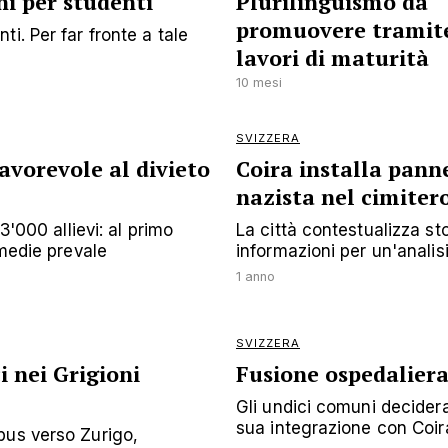
ni per studenti
Plurilinguismo da
promuovere tramite
i. Per far fronte a tale
lavori di maturità
10 mesi
SVIZZERA
avorevole al divieto
Coira installa panne
nazista nel cimiter
3'000 allievi: al primo
La città contestualizza s
 medie prevale
informazioni per un'analisi
1 anno
SVIZZERA
i nei Grigioni
Fusione ospedaliera
Gli undici comuni decidera
sua integrazione con Coir
bus verso Zurigo,