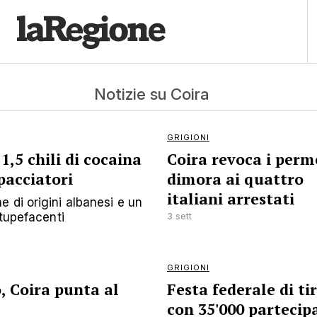
Notizie su Coira
GRIGIONI
1,5 chili di cocaina
Coira revoca i perme
pacciatori
dimora ai quattro
italiani arrestati
 di origini albanesi e un
stupefacenti
3 sett
GRIGIONI
, Coira punta al
Festa federale di t
con 35'000 partecip