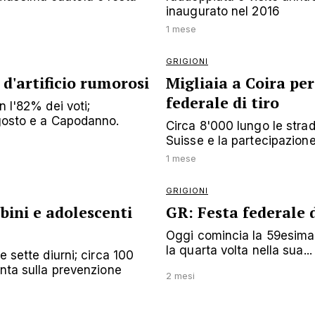
inaugurato nel 2016
1 mese
GRIGIONI
 d'artificio rumorosi
Migliaia a Coira per
federale di tiro
n l'82% dei voti;
agosto e a Capodanno.
Circa 8'000 lungo le strade
Suisse e la partecipazione d
1 mese
GRIGIONI
mbini e adolescenti
GR: Festa federale di
Oggi comincia la 59esima e
la quarta volta nella sua...
e sette diurni; circa 100
unta sulla prevenzione
2 mesi