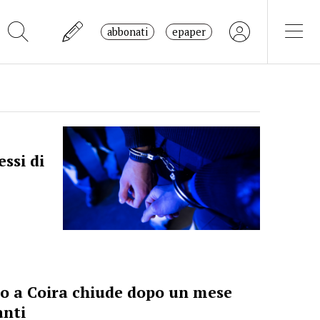
abbonati
epaper
ssi di
iro a Coira chiude dopo un mese
anti