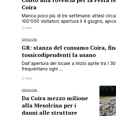
Conto alla rovescia per la Festa fe
Coira
Manca poco più di tre settimane: attesi circ
100'000 visitatori; apertura il 4 giugno, apice
2 mesi
GRIGIONI
GR: stanza del consumo Coira, fin
tossicodipendenti la usano
Dall'apertura del locale a inizio aprile tra i 
frequentano ogni ...
3 mesi
GRIGIONI
Da Coira mezzo milione
alla Mesolcina per i
danni alle strutture