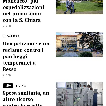
Moncucco: più
ospedalizzazioni
nel primo anno
con la S. Chiara
2 anni
LUGANESE
Una petizione e un
reclamo contro i
parcheggi
temporanei a
Besso
2 anni
laR+
TICINO
Spesa sanitaria, un
altro ricorso
contro le ricette