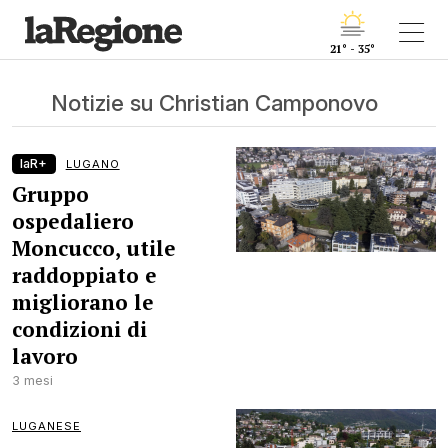
21° - 35°
Notizie su Christian Camponovo
laR+
LUGANO
Gruppo
ospedaliero
Moncucco, utile
raddoppiato e
migliorano le
condizioni di
lavoro
3 mesi
LUGANESE