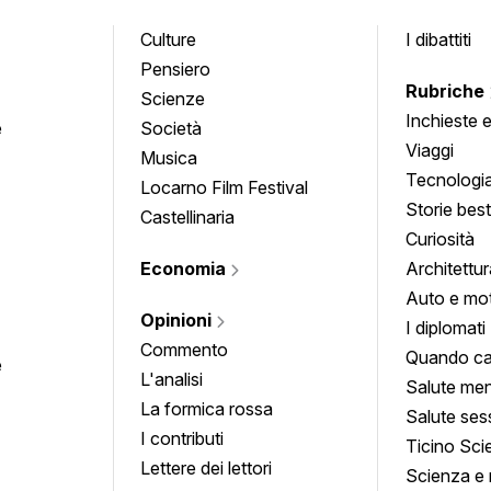
Culture
I dibattiti
Pensiero
Rubriche
Scienze
Inchieste 
e
Società
approfond
Viaggi
Musica
Tecnologi
Locarno Film Festival
Storie besti
Castellinaria
Curiosità
Economia
Architettur
Auto e mo
Opinioni
I diplomati
Commento
Quando ca
e
L'analisi
Salute men
La formica rossa
Salute ses
I contributi
Ticino Sci
Lettere dei lettori
Scienza e 