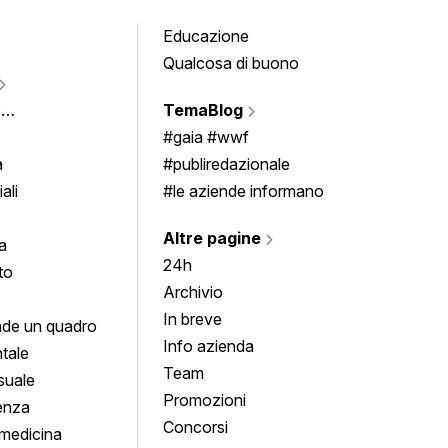
Educazione
Tomb
Qualcosa di buono
Fumet
Vigne
e
TemaBlog
Scrivi
imenti
#gaia #wwf
a
#publiredazionale
ali
#le aziende informano
Altre pagine
a
24h
to
Archivio
In breve
de un quadro
Info azienda
tale
Team
suale
Promozioni
enza
Concorsi
medicina