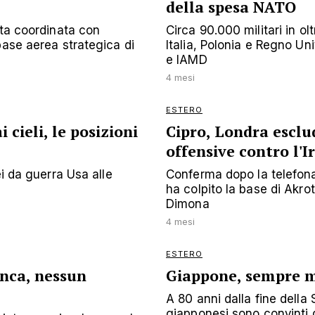
della spesa NATO
eta coordinata con
Circa 90.000 militari in o
base aerea strategica di
Italia, Polonia e Regno Un
e IAMD
4 mesi
ESTERO
 cieli, le posizioni
Cipro, Londra esclud
offensive contro l'I
ei da guerra Usa alle
Conferma dopo la telefona
ha colpito la base di Akrot
Dimona
4 mesi
ESTERO
nca, nessun
Giappone, sempre m
A 80 anni dalla fine del
giapponesi sono convinti de