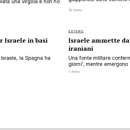
ata una virgola e non ho
10 mesi
ESTERO
 Israele in basi
Israele ammette dann
iraniani
 Israele, la Spagna ha
Una fonte militare conferm
giorni', mentre emergono d
1 anno