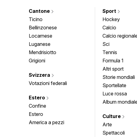
Cantone
Sport
Ticino
Hockey
Bellinzonese
Calcio
Locarnese
Calcio regional
Luganese
Sci
Mendrisiotto
Tennis
Grigioni
Formula 1
Altri sport
Svizzera
Storie mondiali
Votazioni federali
Sportellate
Luce rossa
Estero
Album mondial
Confine
Estero
Culture
America a pezzi
Arte
Spettacoli