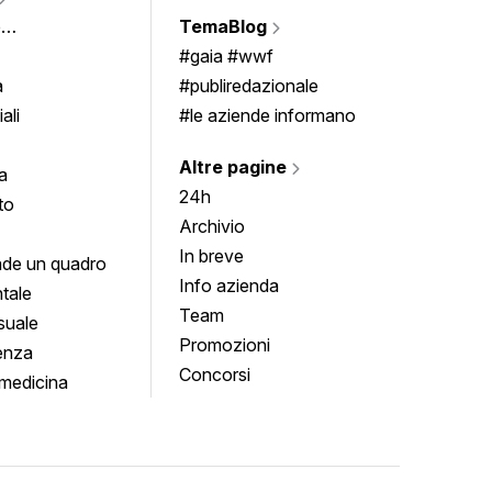
Vigne
e
TemaBlog
Scrivi
imenti
#gaia #wwf
a
#publiredazionale
ali
#le aziende informano
Altre pagine
a
24h
to
Archivio
In breve
de un quadro
Info azienda
tale
Team
suale
Promozioni
enza
Concorsi
medicina