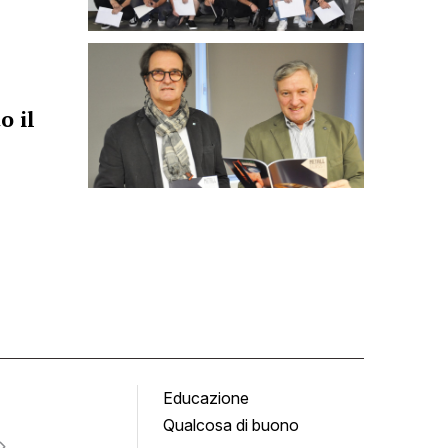
o il
Educazione
Tomb
Qualcosa di buono
Fumet