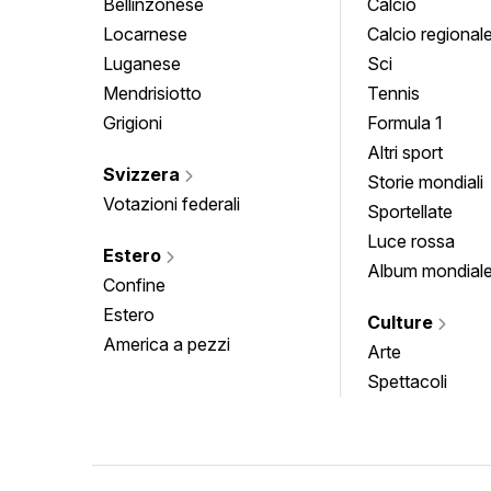
Bellinzonese
Calcio
Locarnese
Calcio regional
Luganese
Sci
Mendrisiotto
Tennis
Grigioni
Formula 1
Altri sport
Svizzera
Storie mondiali
Votazioni federali
Sportellate
Luce rossa
Estero
Album mondial
Confine
Estero
Culture
America a pezzi
Arte
Spettacoli