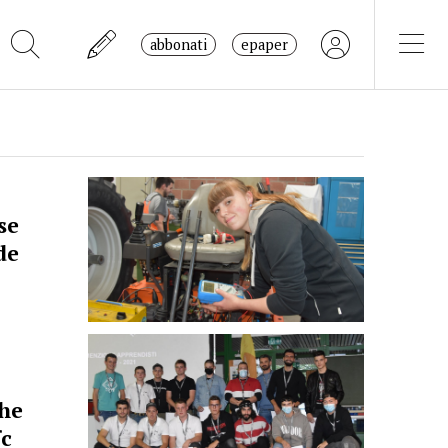
abbonati
epaper
se
de
che
fc