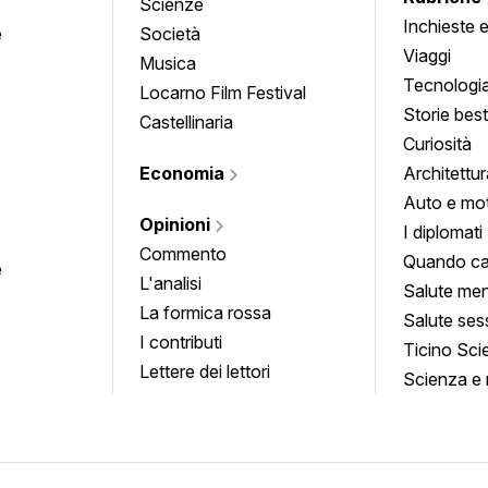
Scienze
Inchieste 
e
Società
approfond
Viaggi
Musica
Tecnologi
Locarno Film Festival
Storie besti
Castellinaria
Curiosità
Economia
Architettur
Auto e mo
Opinioni
I diplomati
Commento
Quando ca
e
L'analisi
Salute men
La formica rossa
Salute ses
I contributi
Ticino Sci
Lettere dei lettori
Scienza e 