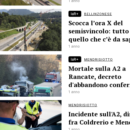
1 anno
laR+
BELLINZONESE
Scocca l’ora X del
semisvincolo: tutto
quello che c’è da s
1 anno
laR+
MENDRISIOTTO
Mortale sulla A2 a
Rancate, decreto
d'abbandono confe
1 anno
MENDRISIOTTO
Incidente sull'A2, di
fra Coldrerio e Men
1 anno