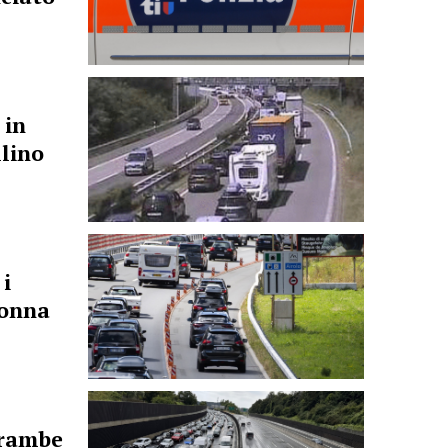
 in
llino
i
lonna
trambe