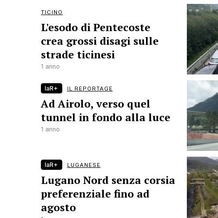
TICINO
L'esodo di Pentecoste
crea grossi disagi sulle
strade ticinesi
1 anno
laR+
IL REPORTAGE
Ad Airolo, verso quel
tunnel in fondo alla luce
1 anno
laR+
LUGANESE
Lugano Nord senza corsia
preferenziale fino ad
agosto