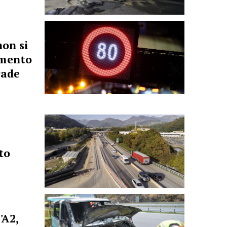
non si
imento
rade
to
'A2,