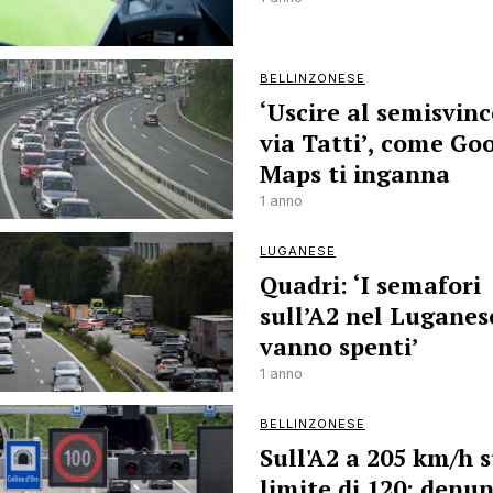
BELLINZONESE
‘Uscire al semisvin
via Tatti’, come Go
Maps ti inganna
1 anno
LUGANESE
Quadri: ‘I semafori
sull’A2 nel Luganes
vanno spenti’
1 anno
BELLINZONESE
Sull'A2 a 205 km/h s
limite di 120: denu