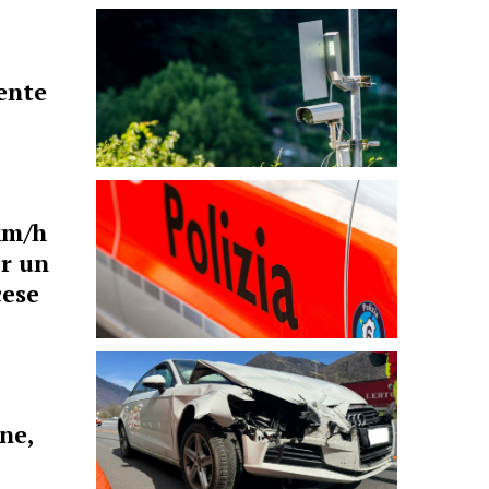
ente
km/h
er un
cese
ne,