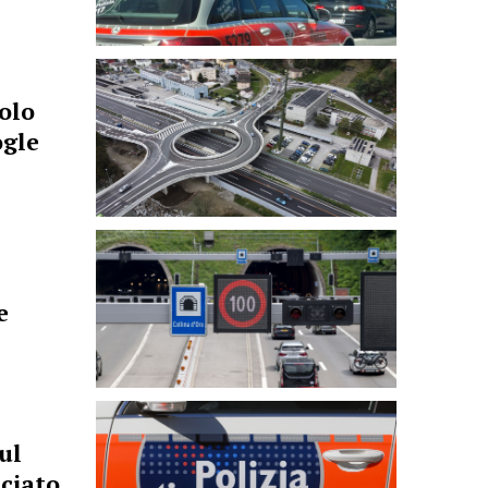
colo
ogle
e
ul
nciato