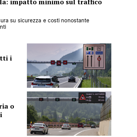
la: impatto minimo sul traffico
icura su sicurezza e costi nonostante
nti
ti i
ria o
i