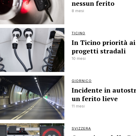
nessun ferito
8 mesi
TICINO
In Ticino priorità ai
progetti stradali
10 mesi
GIORNICO
Incidente in autost
un ferito lieve
11 mesi
SVIZZERA