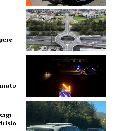
apere
rmato
sagi
drisio