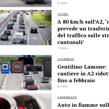
5 mesi
TICINO
A 80 km/h sull’A2, ‘
prevede un trasfer
del traffico sulle st
cantonali’
7 mesi
LUGANESE
Gentilino-Lamone:
cantiere in A2 ridot
fino a febbraio
8 mesi
CADENAZZO
Auto in fiamme sull