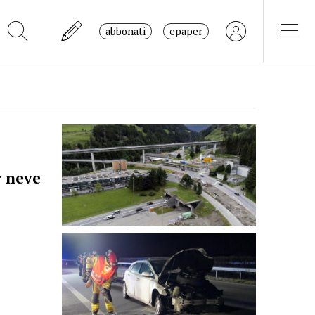
abbonati
epaper
r neve