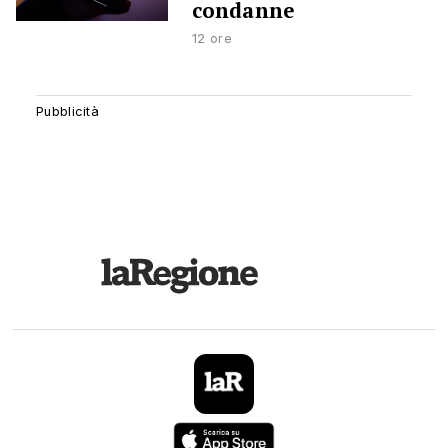
condanne
12 ore