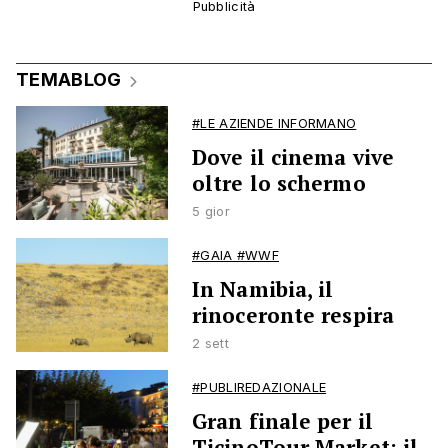
TEMABLOG
#LE AZIENDE INFORMANO
Dove il cinema vive
oltre lo schermo
5 gior
#GAIA #WWF
In Namibia, il
rinoceronte respira
2 sett
#PUBLIREDAZIONALE
Gran finale per il
TicinoTour Market: il