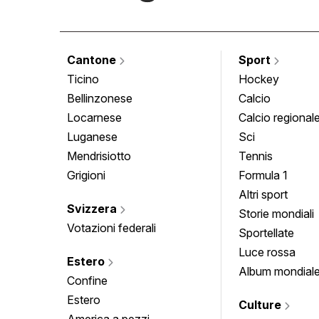
Cantone
Sport
Ticino
Hockey
Bellinzonese
Calcio
Locarnese
Calcio regional
Luganese
Sci
Mendrisiotto
Tennis
Grigioni
Formula 1
Altri sport
Svizzera
Storie mondiali
Votazioni federali
Sportellate
Luce rossa
Estero
Album mondial
Confine
Estero
Culture