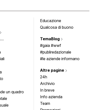
Educazione
Tomb
Qualcosa di buono
Fumet
Vigne
e
TemaBlog
Scrivi
imenti
#gaia #wwf
a
#publiredazionale
ali
#le aziende informano
Altre pagine
a
24h
to
Archivio
In breve
de un quadro
Info azienda
tale
Team
suale