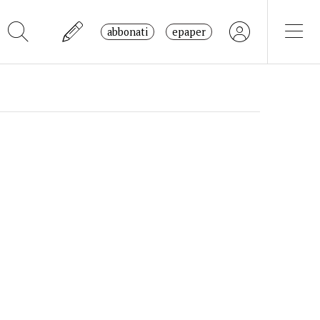
abbonati
epaper