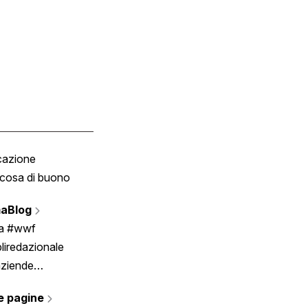
cazione
Tombola
cosa di buono
Fumetto
Vignette
aBlog
Scrivici
ia #wwf
liredazionale
aziende
rmano
e pagine