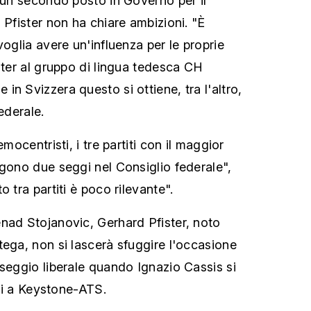
i un secondo posto in Governo per il
 Pfister non ha chiare ambizioni. "È
voglia avere un'influenza per le proprie
ster al gruppo di lingua tedesca CH
n Svizzera questo si ottiene, tra l'altro,
ederale.
emocentristi, i tre partiti con il maggior
ngono due seggi nel Consiglio federale",
 tra partiti è poco rilevante".
nad Stojanovic, Gerhard Pfister, noto
tega, non si lascerà sfuggire l'occasione
 seggio liberale quando Ignazio Cassis si
eri a Keystone-ATS.