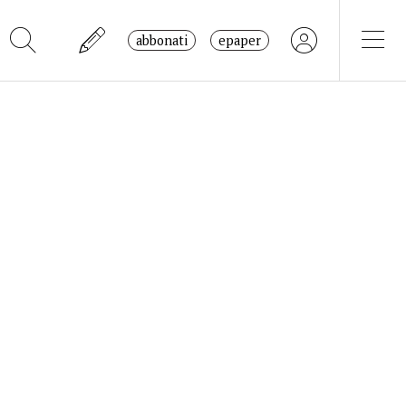
abbonati
epaper