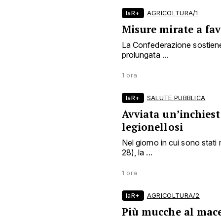
laR+
AGRICOLTURA/1
Misure mirate a fav
La Confederazione sostiene 
prolungata ...
1 ora
laR+
SALUTE PUBBLICA
Avviata un’inchiest
legionellosi
Nel giorno in cui sono stati 
28), la ...
1 ora
laR+
AGRICOLTURA/2
Più mucche al mac