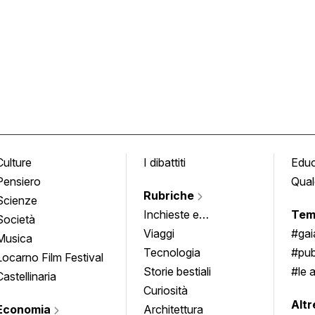
Culture
I dibattiti
Edu
Pensiero
Qual
Rubriche
Scienze
Inchieste e
Tem
Società
approfondimenti
Viaggi
#ga
Musica
Tecnologia
#pub
Locarno Film Festival
Storie bestiali
#le 
Castellinaria
Curiosità
info
Altr
Economia
Architettura