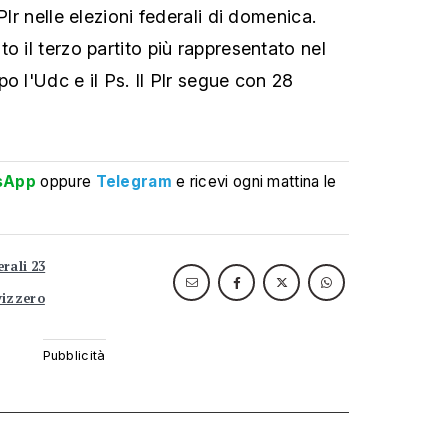
Plr nelle elezioni federali di domenica.
o il terzo partito più rappresentato nel
o l'Udc e il Ps. Il Plr segue con 28
sApp
oppure
Telegram
e ricevi ogni mattina le
erali 23
vizzero