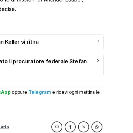
ecise.
›
 Keller si ritira
›
ato il procuratore federale Stefan
sApp
oppure
Telegram
e ricevi ogni mattina le
nario