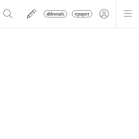
abbonati
epaper