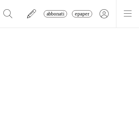
abbonati
epaper