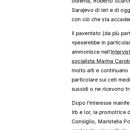
odierna, Roberto Scarce
Sarajevo di ieri e di og
con ciò che sta accade
Il paventato (da più par
«peserebbe in particola
ammonisce nell’
intervis
socialista Marina Carob
molto alti e continuano
particolare sui ceti m
sussidi o ne ricevono t
Dopo l’interesse manife
Irb e Ior, la promotrice 
Consiglio, Maristella Pol