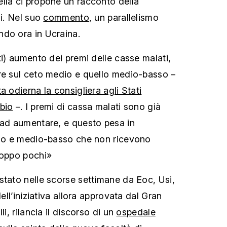
lla ci propone un racconto della
gi. Nel suo
commento
, un parallelismo
ndo ora in Ucraina.
ti) aumento dei premi delle casse malati,
re sul ceto medio e quello medio-basso –
ta odierna la consigliera agli Stati
bio
–. I premi di cassa malati sono già
 ad aumentare, e questo pesa in
edio e medio-basso che non ricevono
roppo pochi»
stato nelle scorse settimane da Eoc, Usi,
dell’iniziativa allora approvata dal Gran
li, rilancia il discorso di un
ospedale