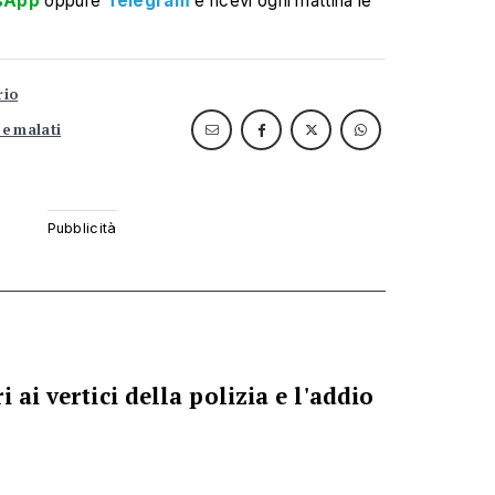
sApp
oppure
Telegram
e ricevi ogni mattina le
rio
e malati
 ai vertici della polizia e l'addio