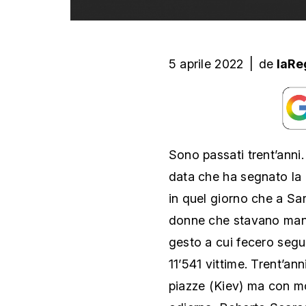
5 aprile 2022
|
de
laRe
Sono passati trent’anni
data che ha segnato la 
in quel giorno che a Sar
donne che stavano mani
gesto a cui fecero segui
11’541 vittime. Trent’ann
piazze (Kiev) ma con mo