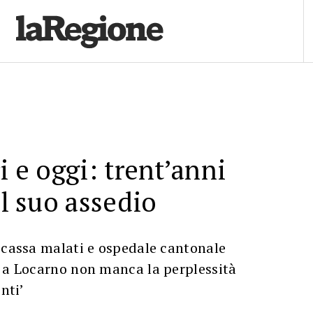
i e oggi: trent’anni
il suo assedio
 cassa malati e ospedale cantonale
e a Locarno non manca la perplessità
nti’