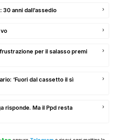
›
: 30 anni dall’assedio
›
evo
›
rustrazione per il salasso premi
›
io: ‘Fuori dal cassetto il sì
›
 risponde. Ma il Ppd resta