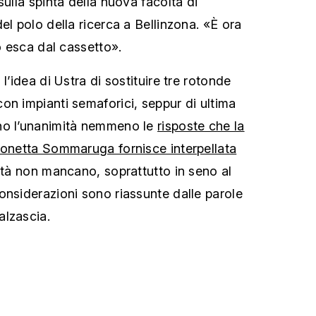
ulla spinta della nuova facoltà di
el polo della ricerca a Bellinzona. «È ora
to esca dal cassetto».
l’idea di Ustra di sostituire tre rotonde
on impianti semaforici, seppur di ultima
no l’unanimità nemmeno le
risposte che la
monetta Sommaruga fornisce interpellata
ità non mancano, soprattutto in seno al
onsiderazioni sono riassunte dalle parole
alzascia.