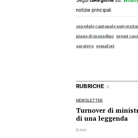
Segui
laRegione
su:
What
notizie principali
ospedale cantonale universita
piano di magadino
premi cass
sarajevo
semafori
RUBRICHE
NEWSLETTER
Turnover di ministri
di una leggenda
6 min