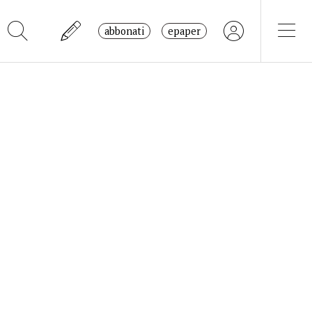
abbonati
epaper