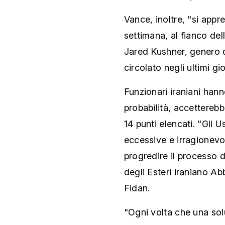
Vance, inoltre, "si appre
settimana, al fianco del
Jared Kushner, genero d
circolato negli ultimi gio
Funzionari iraniani hann
probabilità, accettere
14 punti elencati. "Gli U
eccessive e irragionevoli
progredire il processo d
degli Esteri iraniano A
Fidan.
"Ogni volta che una solu