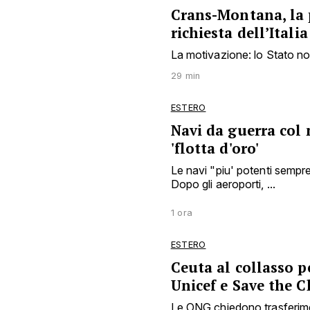
Crans-Montana, la 
richiesta dell’Italia
La motivazione: lo Stato non 
29 min
ESTERO
Navi da guerra col
'flotta d'oro'
Le navi "piu' potenti sempr
Dopo gli aeroporti, ...
1 ora
ESTERO
Ceuta al collasso p
Unicef e Save the C
Le ONG chiedono trasferimen