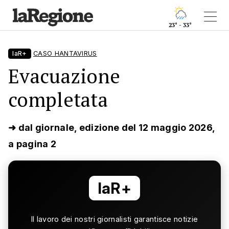
23° - 33°
laR+
CASO HANTAVIRUS
Evacuazione
completata
➜ dal giornale, edizione del 12 maggio 2026,
a pagina 2
laR+
Il lavoro dei nostri giornalisti garantisce notizie