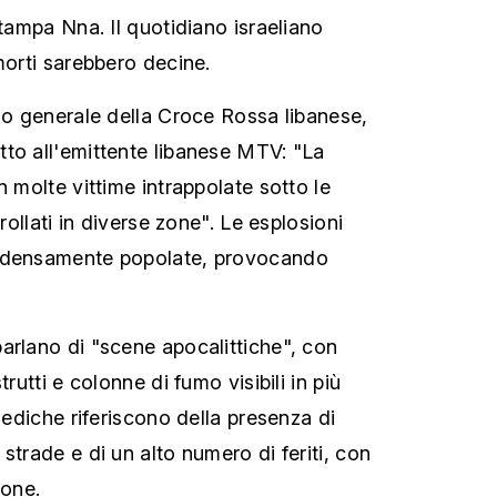
stampa Nna. Il quotidiano israeliano
morti sarebbero decine.
rio generale della Croce Rossa libanese,
to all'emittente libanese MTV: "La
n molte vittime intrappolate sotto le
crollati in diverse zone". Le esplosioni
e densamente popolate, provocando
arlano di "scene apocalittiche", con
trutti e colonne di fumo visibili in più
 mediche riferiscono della presenza di
strade e di un alto numero di feriti, con
ione.