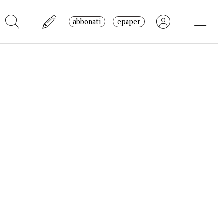
abbonati
epaper