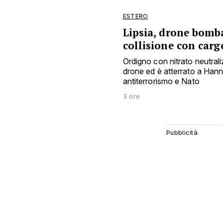
ESTERO
Lipsia, drone bomba
collisione con car
Ordigno con nitrato neutra
drone ed è atterrato a Han
antiterrorismo e Nato
3 ore