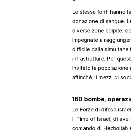
Le stesse fonti hanno l
donazione di sangue. Le
diverse zone colpite, 
impegnate a raggiungere
difficile dalla simultane
infrastrutture. Per ques
invitato la popolazione a
affinché "i mezzi di soc
160 bombe, operazi
Le Forze di difesa israe
il Time of Israel, di av
comando di Hezbollah e al