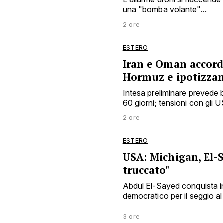
una "bomba volante"...
2 ore
ESTERO
Iran e Oman accord
Hormuz e ipotizza
Intesa preliminare prevede b
60 giorni; tensioni con gli US
2 ore
ESTERO
USA: Michigan, El-S
truccato"
Abdul El-Sayed conquista in
democratico per il seggio al 
3 ore