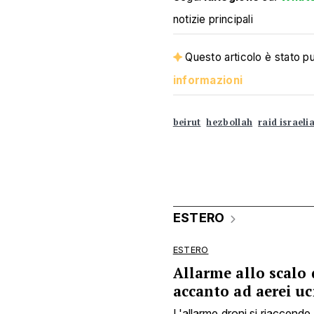
notizie principali
Questo articolo è stato pub
informazioni
beirut
hezbollah
raid israeli
ESTERO
ESTERO
Allarme allo scalo 
accanto ad aerei uc
L'allarme droni si riaccende 