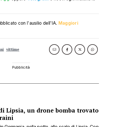
blicato con l'ausilio dell'IA.
Maggiori
ani
vittime
di Lipsia, un drone bomba trovato
raini
in Germania, nella notte, allo scalo di Lipsia. Con