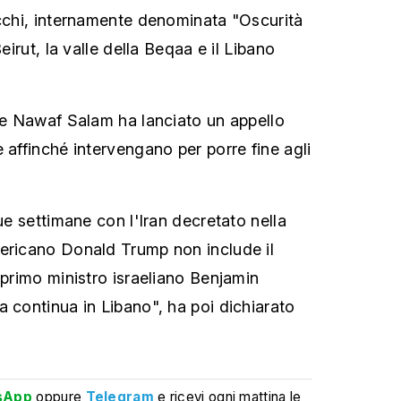
acchi, internamente denominata "Oscurità
Beirut, la valle della Beqaa e il Libano
ese Nawaf Salam ha lanciato un appello
 affinché intervengano per porre fine agli
due settimane con l'Iran decretato nella
ericano Donald Trump non include il
 primo ministro israeliano Benjamin
a continua in Libano", ha poi dichiarato
sApp
oppure
Telegram
e ricevi ogni mattina le