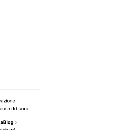
cazione
Tombola
cosa di buono
Fumetto
Vignette
aBlog
Scrivici
ia #wwf