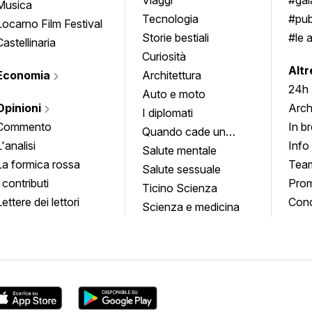
Musica
Tecnologia
#pub
Locarno Film Festival
Storie bestiali
#le 
Castellinaria
Curiosità
info
Altr
Economia
Architettura
24h
Auto e moto
Opinioni
Arch
I diplomati
Commento
In b
Quando cade un
L'analisi
Info
quadro
Salute mentale
La formica rossa
Tea
Salute sessuale
I contributi
Prom
Ticino Scienza
Lettere dei lettori
Conc
Scienza e medicina