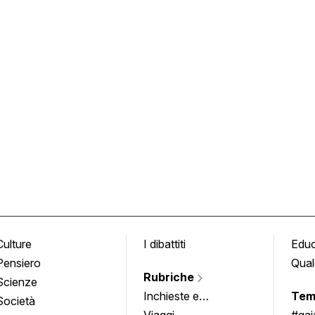
Culture
I dibattiti
Edu
Pensiero
Qual
Rubriche
Scienze
Inchieste e
Tem
Società
approfondimenti
Viaggi
#ga