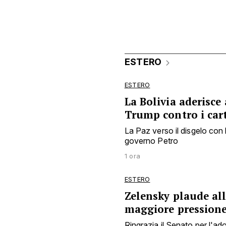
ESTERO
ESTERO
La Bolivia aderisce
Trump contro i cart
La Paz verso il disgelo con 
governo Petro
1 ora
ESTERO
Zelensky plaude al
maggiore pression
Ringrazia il Senato per l'a