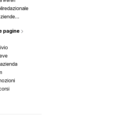
liredazionale
aziende
rmano
e pagine
ivio
reve
 azienda
m
ozioni
orsi