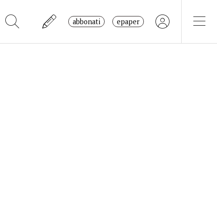
abbonati
epaper