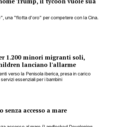
 nome Trump, il tycoon vuole sua
e", una "flotta d'oro" per competere con la Cina.
er 1.200 minori migranti soli,
hildren lanciano l'allarme
ti verso la Penisola iberica, presa in carico
servizi essenziali per i bambini
po senza accesso a mare
senza accesso al mare (Landlocked Developing