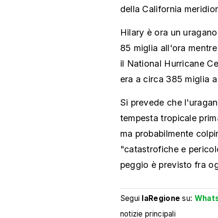
della California meridio
Hilary è ora un uragano
85 miglia all'ora mentr
il National Hurricane Cen
era a circa 385 miglia 
Si prevede che l'uragan
tempesta tropicale prima
ma probabilmente colpi
"catastrofiche e pericol
peggio è previsto fra o
Segui
laRegione
su:
What
notizie principali