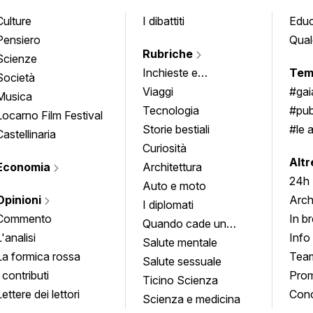
Culture
I dibattiti
Edu
Pensiero
Qual
Rubriche
Scienze
Inchieste e
Tem
Società
approfondimenti
Viaggi
#ga
Musica
Tecnologia
#pub
Locarno Film Festival
Storie bestiali
#le 
Castellinaria
Curiosità
info
Altr
Economia
Architettura
24h
Auto e moto
Opinioni
Arch
I diplomati
Commento
In b
Quando cade un
L'analisi
Info
quadro
Salute mentale
La formica rossa
Tea
Salute sessuale
I contributi
Prom
Ticino Scienza
Lettere dei lettori
Conc
Scienza e medicina