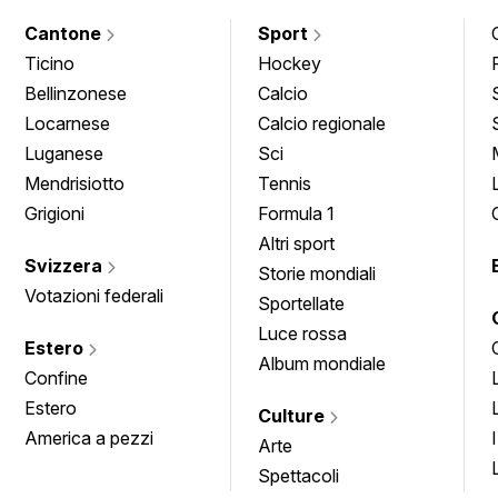
Cantone
Sport
Ticino
Hockey
Bellinzonese
Calcio
Locarnese
Calcio regionale
Luganese
Sci
Mendrisiotto
Tennis
Grigioni
Formula 1
Altri sport
Svizzera
Storie mondiali
Votazioni federali
Sportellate
Luce rossa
Estero
Album mondiale
Confine
Estero
Culture
America a pezzi
Arte
Spettacoli