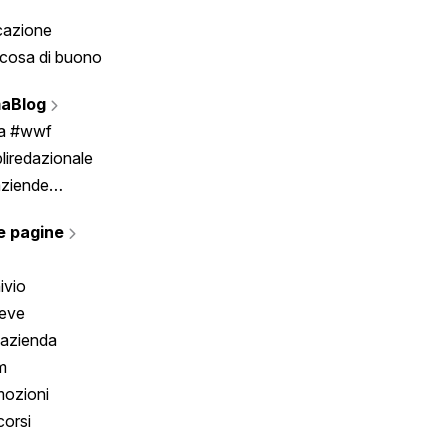
cazione
Tombola
cosa di buono
Fumetto
Vignette
aBlog
Scrivici
ia #wwf
liredazionale
aziende
rmano
e pagine
ivio
reve
 azienda
m
ozioni
orsi