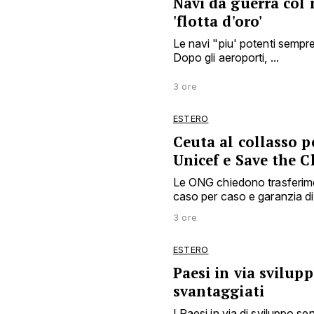
Navi da guerra col
'flotta d'oro'
Le navi "piu' potenti sempr
Dopo gli aeroporti, ...
3 ore
ESTERO
Ceuta al collasso p
Unicef e Save the C
Le ONG chiedono trasferimen
caso per caso e garanzia di 
3 ore
ESTERO
Paesi in via svilup
svantaggiati
I Paesi in via di sviluppo 