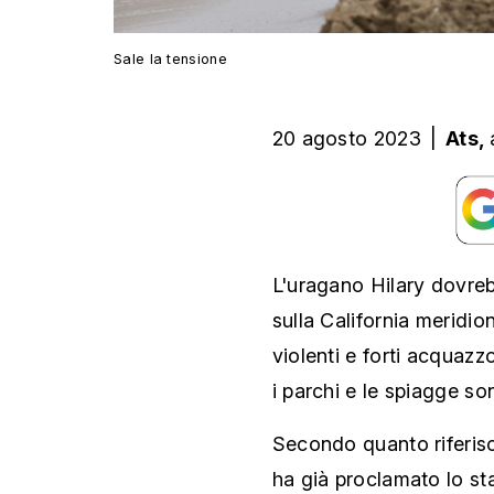
Sale la tensione
20 agosto 2023
|
Ats,
L'uragano Hilary dovre
sulla California meridio
violenti e forti acquazz
i parchi e le spiagge so
Secondo quanto riferis
ha già proclamato lo st