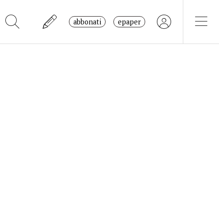
abbonati
epaper