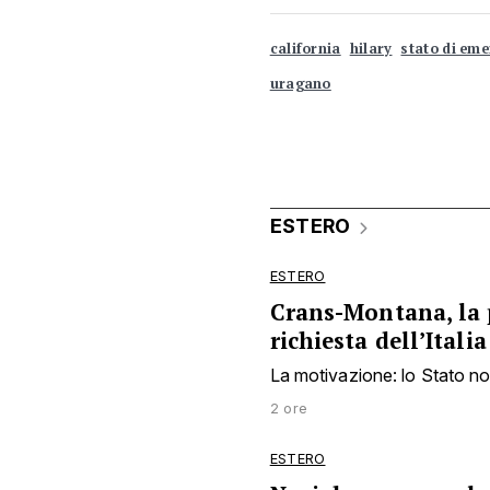
california
hilary
stato di em
uragano
ESTERO
ESTERO
Crans-Montana, la 
richiesta dell’Italia
La motivazione: lo Stato non 
2 ore
ESTERO