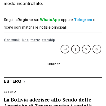
modo incontrollato.
Segui
laRegione
su:
WhatsApp
oppure
Telegram
e
ricevi ogni mattina le notizie principali
elon musk
luna
marte
starship
ESTERO
ESTERO
La Bolivia aderisce allo Scudo delle
Americhe di Trump contro i cartelli