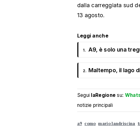
dalla carreggiata sud de
13 agosto.
Leggi anche
A9, è solo una treg
1.
Maltempo, il lago 
2.
Segui
laRegione
su:
What
notizie principali
a9
como
mario landriscina
t