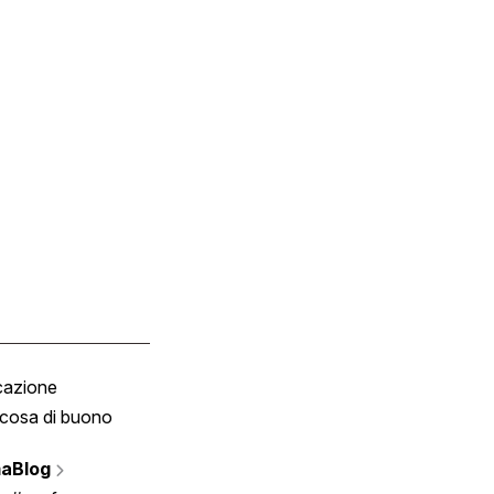
cazione
Tombola
cosa di buono
Fumetto
Vignette
aBlog
Scrivici