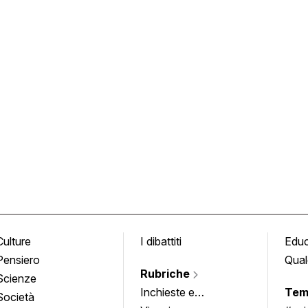
Culture
I dibattiti
Edu
Pensiero
Qual
Rubriche
Scienze
Inchieste e
Tem
Società