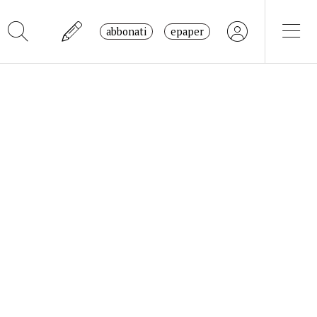
abbonati
epaper