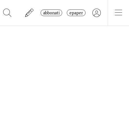
abbonati
epaper