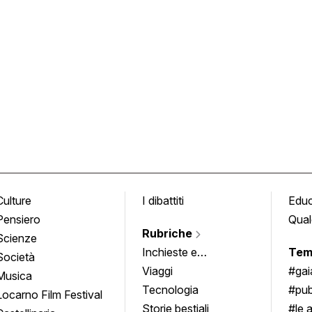
Culture
I dibattiti
Edu
Pensiero
Qual
Rubriche
Scienze
Inchieste e
Tem
Società
approfondimenti
Viaggi
#ga
Musica
Tecnologia
#pub
Locarno Film Festival
Storie bestiali
#le 
Castellinaria