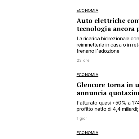
ECONOMIA
Auto elettriche co
tecnologia ancora 
La ricarica bidirezionale c
reimmetterla in casa o in ret
frenano l'adozione
23 ore
ECONOMIA
Glencore torna in ut
annuncia quotazion
Fatturato quasi +50% a 174 mi
profitto netto di 4,4 miliard
1 gior
ECONOMIA