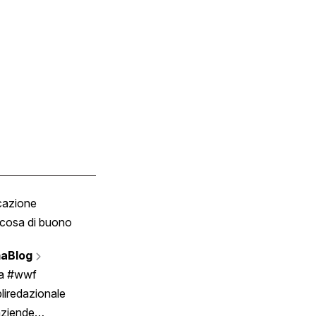
cazione
Tombola
cosa di buono
Fumetto
Vignette
aBlog
Scrivici
ia #wwf
liredazionale
aziende