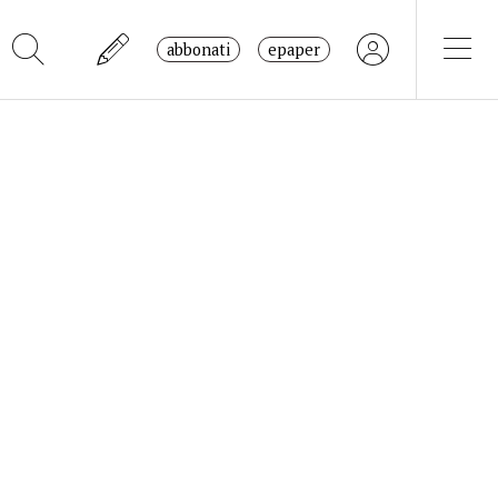
abbonati
epaper