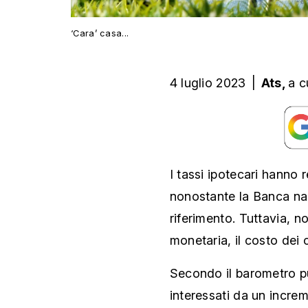
‘Cara’ casa...
4 luglio 2023
|
Ats,
a c
I tassi ipotecari hanno 
nonostante la Banca naz
riferimento. Tuttavia, n
monetaria, il costo dei 
Secondo il barometro p
interessati da un incre