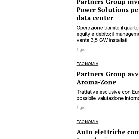
Partners Group inve
Power Solutions pe
data center
Operazione tramite il quarto
equity e debito; il manage
vanta 3,5 GW installati
1 gior
ECONOMIA
Partners Group avvi
Aroma‑Zone
Trattative esclusive con E
possibile valutazione intorno
1 gior
ECONOMIA
Auto elettriche co