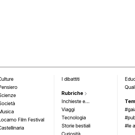
Culture
I dibattiti
Edu
Pensiero
Qual
Rubriche
Scienze
Inchieste e
Tem
Società
approfondimenti
Viaggi
#ga
Musica
Tecnologia
#pub
Locarno Film Festival
Storie bestiali
#le 
Castellinaria
Curiosità
info