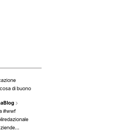
cazione
Tombola
cosa di buono
Fumetto
Vignette
aBlog
Scrivici
ia #wwf
liredazionale
aziende
rmano