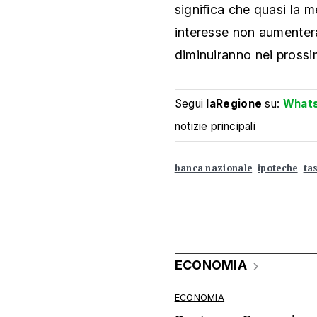
significa che quasi la m
interesse non aumentera
diminuiranno nei prossim
Segui
laRegione
su:
What
notizie principali
banca nazionale
ipoteche
ta
ECONOMIA
ECONOMIA