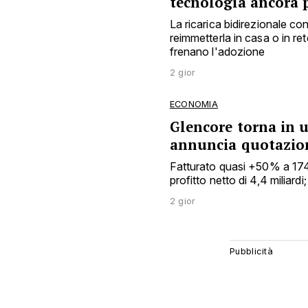
tecnologia ancora 
La ricarica bidirezionale c
reimmetterla in casa o in ret
frenano l'adozione
2 gior
ECONOMIA
Glencore torna in ut
annuncia quotazion
Fatturato quasi +50% a 174 mi
profitto netto di 4,4 miliard
2 gior