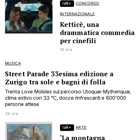
laR+
CONCORSO
INTERNAZIONALE
Ketticè, una
drammatica commedia
per cinefili
19 ore
MUSICA
Street Parade 33esima edizione a
Zurigo tra sole e bagni di folla
Trenta Love Mobiles sul percorso Utoquai-Mythenquai,
clima estivo con 33 °C, docce rinfrescanti e 800'000
persone attese
20 ore
laR+
ARTE
‘La montagna