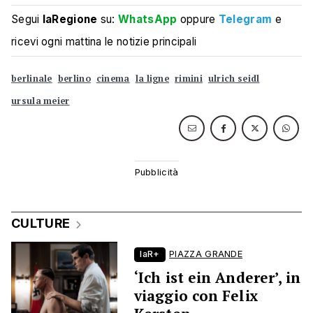
Segui
laRegione
su:
WhatsApp
oppure
Telegram
e
ricevi ogni mattina le notizie principali
berlinale
berlino
cinema
la ligne
rimini
ulrich seidl
ursula meier
CULTURE
laR+
PIAZZA GRANDE
‘Ich ist ein Anderer’, in
viaggio con Felix