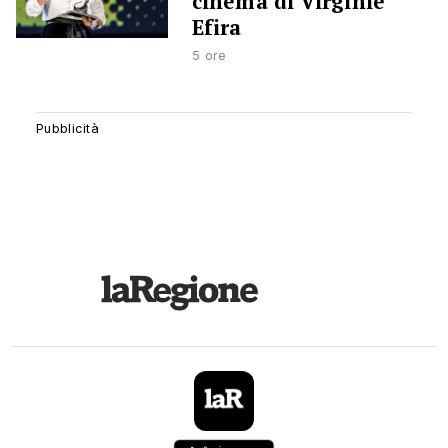
cinema di Virginie
Efira
5 ore