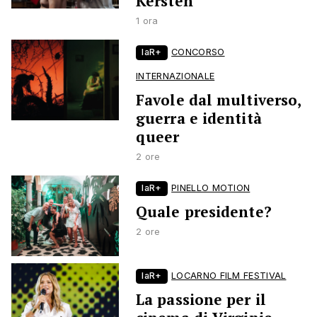
Kersten
1 ora
laR+
CONCORSO
INTERNAZIONALE
Favole dal multiverso,
guerra e identità
queer
2 ore
laR+
PINELLO MOTION
Quale presidente?
2 ore
laR+
LOCARNO FILM FESTIVAL
La passione per il