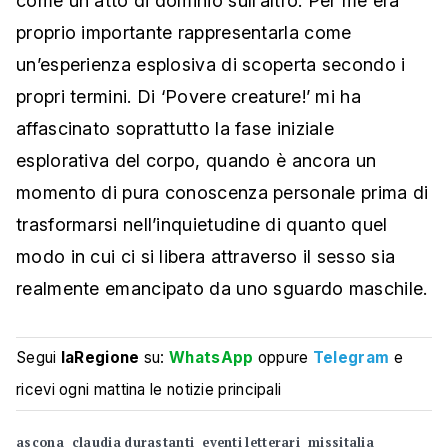
come un atto di dominio sull’altro. Per me era
proprio importante rappresentarla come
un’esperienza esplosiva di scoperta secondo i
propri termini. Di ‘Povere creature!’ mi ha
affascinato soprattutto la fase iniziale
esplorativa del corpo, quando è ancora un
momento di pura conoscenza personale prima di
trasformarsi nell’inquietudine di quanto quel
modo in cui ci si libera attraverso il sesso sia
realmente emancipato da uno sguardo maschile.
Segui
laRegione
su:
WhatsApp
oppure
Telegram
e
ricevi ogni mattina le notizie principali
ascona
claudia durastanti
eventi letterari
missitalia