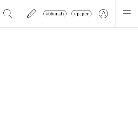
abbonati
epaper