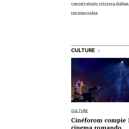
conservatorio svizzera italia
russiaucraina
CULTURE
CULTURE
Cinéforom compie 15
cinema romando