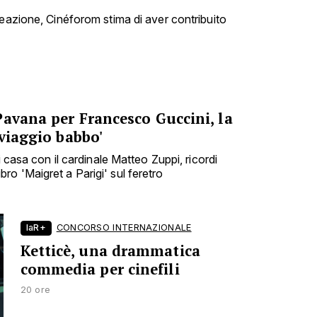
reazione, Cinéforom stima di aver contribuito
Pavana per Francesco Guccini, la
 viaggio babbo'
i casa con il cardinale Matteo Zuppi, ricordi
 libro 'Maigret a Parigi' sul feretro
laR+
CONCORSO INTERNAZIONALE
Ketticè, una drammatica
commedia per cinefili
20 ore