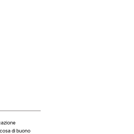
cazione
Tombola
cosa di buono
Fumetto