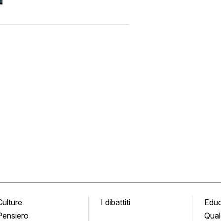
Culture
I dibattiti
Edu
Pensiero
Qual