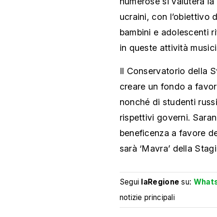
numerose si valuterà la 
ucraini, con l’obiettivo 
bambini e adolescenti rif
in queste attività musici
Il Conservatorio della S
creare un fondo a favore 
nonché di studenti russi 
rispettivi governi. Saran
beneficenza a favore del
sarà ‘Mavra’ della Stag
Segui
laRegione
su:
What
notizie principali