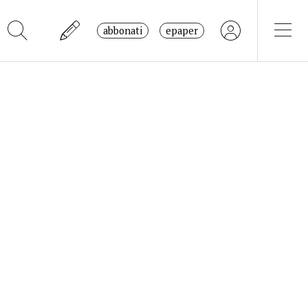
abbonati
epaper