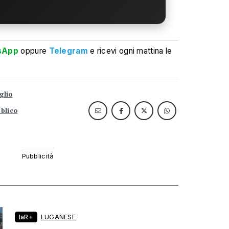
sApp
oppure
Telegram
e ricevi ogni mattina le
glio
blico
laR+
LUGANESE