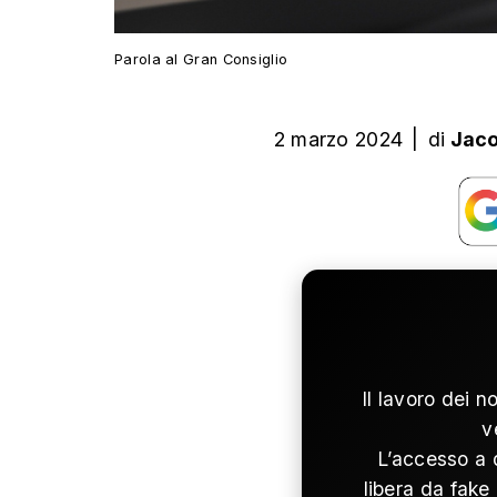
Parola al Gran Consiglio
2 marzo 2024
|
di
Jaco
Il lavoro dei n
v
L’accesso a 
libera da fake 