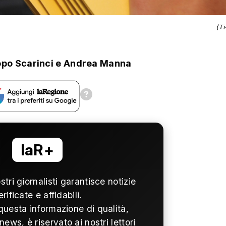
(T
po Scarinci
e
Andrea Manna
laR+
ostri giornalisti garantisce notizie
erificate e affidabili.
questa informazione di qualità,
news, è riservato ai nostri lettori