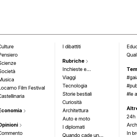
Culture
I dibattiti
Edu
Pensiero
Qual
Rubriche
Scienze
Inchieste e
Tem
Società
approfondimenti
Viaggi
#ga
Musica
Tecnologia
#pub
Locarno Film Festival
Storie bestiali
#le 
Castellinaria
Curiosità
info
Altr
Economia
Architettura
24h
Auto e moto
Opinioni
Arch
I diplomati
Commento
In b
Quando cade un