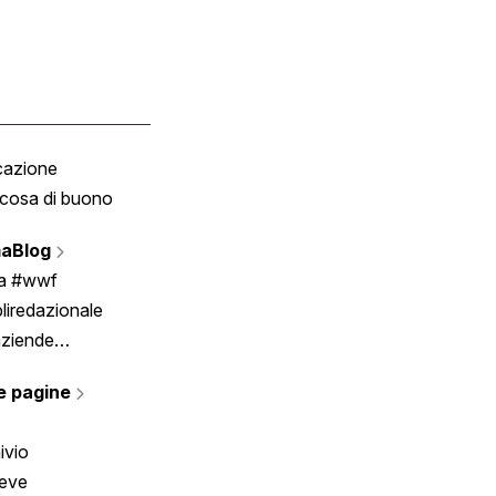
cazione
Tombola
cosa di buono
Fumetto
Vignette
aBlog
Scrivici
ia #wwf
liredazionale
aziende
rmano
e pagine
ivio
reve