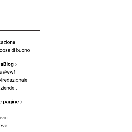
cazione
Tombola
cosa di buono
Fumetto
Vignette
aBlog
Scrivici
ia #wwf
liredazionale
aziende
rmano
e pagine
ivio
reve