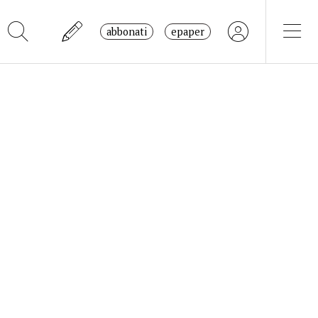
abbonati
epaper