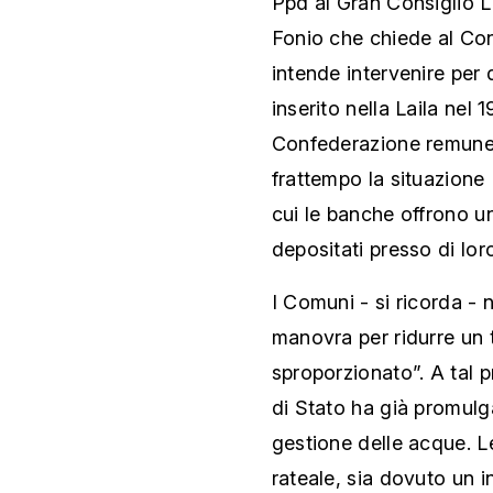
Ppd al Gran Consiglio 
Fonio che chiede al Con
intende intervenire per 
inserito nella Laila nel
Confederazione remuner
frattempo la situazione
cui le banche offrono un
depositati presso di lor
I Comuni - si ricorda -
manovra per ridurre un
sproporzionato”. A tal p
di Stato ha già promulg
gestione delle acque. 
rateale, sia dovuto un 