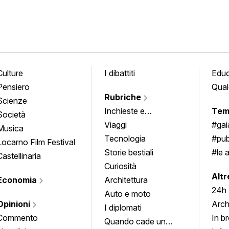
Culture
I dibattiti
Edu
Pensiero
Qual
Rubriche
Scienze
Inchieste e
Tem
Società
approfondimenti
Viaggi
#ga
Musica
Tecnologia
#pub
Locarno Film Festival
Storie bestiali
#le 
Castellinaria
Curiosità
info
Altr
Economia
Architettura
24h
Auto e moto
Opinioni
Arch
I diplomati
Commento
In b
Quando cade un