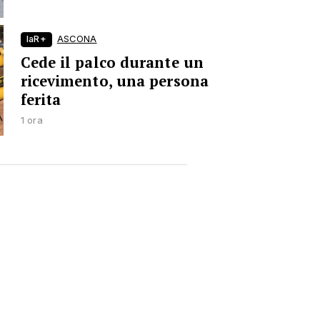
laR+
ASCONA
Cede il palco durante un
ricevimento, una persona
ferita
1 ora