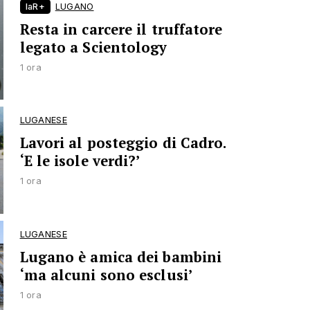
laR+
LUGANO
Resta in carcere il truffatore
legato a Scientology
1 ora
LUGANESE
Lavori al posteggio di Cadro.
‘E le isole verdi?’
1 ora
LUGANESE
Lugano è amica dei bambini
‘ma alcuni sono esclusi’
1 ora