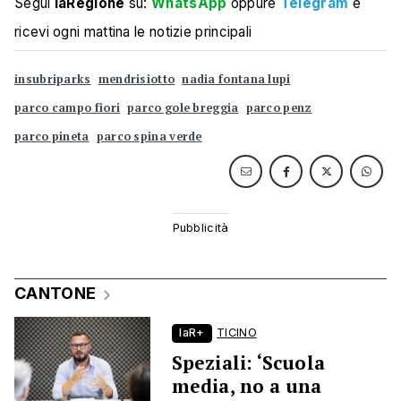
Segui
laRegione
su:
WhatsApp
oppure
Telegram
e
ricevi ogni mattina le notizie principali
insubriparks
mendrisiotto
nadia fontana lupi
parco campo fiori
parco gole breggia
parco penz
parco pineta
parco spina verde
CANTONE
laR+
TICINO
Speziali: ‘Scuola
media, no a una