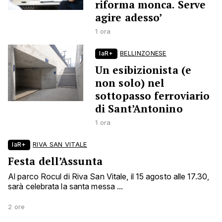
riforma monca. Serve
agire adesso’
1 ora
laR+
BELLINZONESE
Un esibizionista (e
non solo) nel
sottopasso ferroviario
di Sant’Antonino
1 ora
laR+
RIVA SAN VITALE
Festa dell’Assunta
Al parco Rocul di Riva San Vitale, il 15 agosto alle 17.30,
sarà celebrata la santa messa ...
2 ore