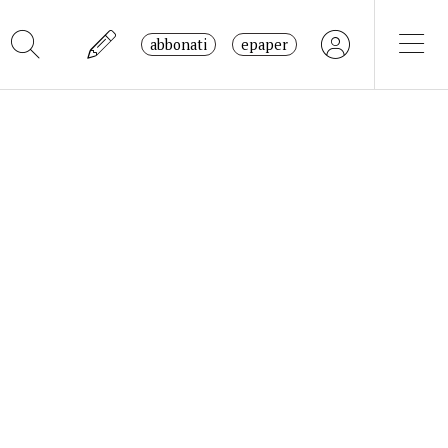
abbonati
epaper