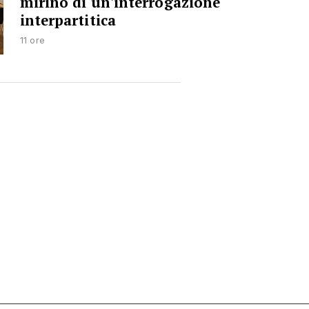
mirino di un'interrogazione
interpartitica
11 ore