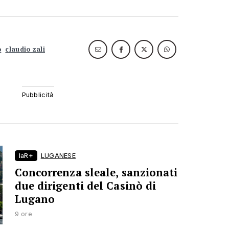
o
claudio zali
laR+
LUGANESE
Concorrenza sleale, sanzionati
due dirigenti del Casinò di
Lugano
9 ore