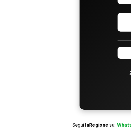
Segui
laRegione
su:
What