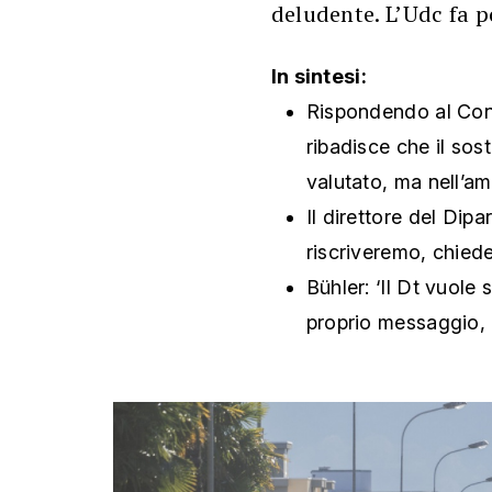
deludente. L’Udc fa po
In sintesi:
Rispondendo al Consi
ribadisce che il sos
valutato, ma nell’a
Il direttore del Dipar
riscriveremo, chied
Bühler: ‘Il Dt vuole
proprio messaggio,