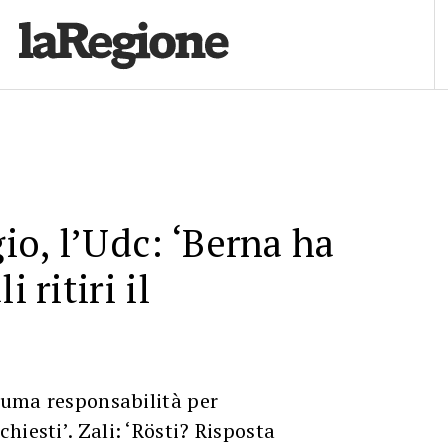
o, l’Udc: ‘Berna ha
i ritiri il
ssuma responsabilità per
hiesti’. Zali: ‘Rösti? Risposta