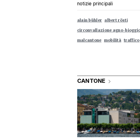
notizie principali
alain bühler
albert rösti
circonvallazione agno-bioggi
malcantone
mobilità
traffico
CANTONE