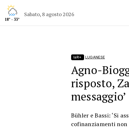
Sabato, 8 agosto 2026
18° - 33°
laR+
LUGANESE
Agno-Bioggi
risposto, Zal
messaggio’
Bühler e Bassi: ‘Si a
cofinanziamenti non c