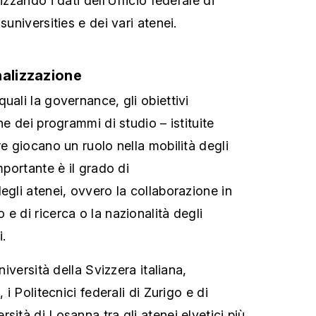
izzando i dati dell’Ufficio federale di
suniversities e dei vari atenei.
nalizzazione
uali la governance, gli obiettivi
ne dei programmi di studio – istituite
re giocano un ruolo nella mobilità degli
mportante è il grado di
egli atenei, ovvero la collaborazione in
e di ricerca o la nazionalità degli
i.
Università della Svizzera italiana,
, i Politecnici federali di Zurigo e di
sità di Losanna tra gli atenei elvetici più