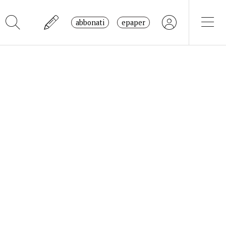
abbonati
epaper