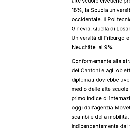
alte scuole elvetiche p
18%, la Scuola universi
occidentale, il Politecni
Ginevra. Quella di Losa
Università di Friburgo e
Neuchâtel al 9%.
Conformemente alla str
dei Cantoni e agli obiet
diplomati dovrebbe aver 
medio delle alte scuole
primo indice di internaz
oggi dall’agenzia Movet
scambi e della mobilità. 
indipendentemente dal t