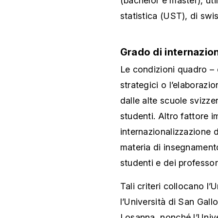
(bachelor e master), util
statistica (UST), di swis
Grado di internazio
Le condizioni quadro – q
strategici o l’elaborazio
dalle alte scuole svizze
studenti. Altro fattore i
internazionalizzazione d
materia di insegnamento 
studenti e dei professor
Tali criteri collocano l’
l’Università di San Gallo
Losanna, nonché l’Univer