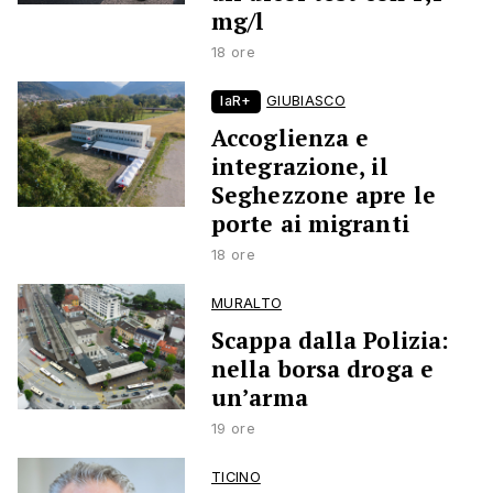
mg/l
18 ore
laR+
GIUBIASCO
Accoglienza e
integrazione, il
Seghezzone apre le
porte ai migranti
18 ore
MURALTO
Scappa dalla Polizia:
nella borsa droga e
un’arma
19 ore
TICINO