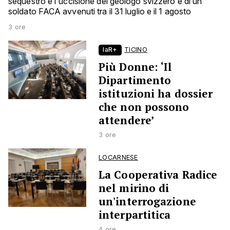
sequestro e l'uccisione del geologo svizzero e di un
soldato FACA avvenuti tra il 31 luglio e il 1 agosto
3 ore
laR+
TICINO
Più Donne: ‘Il
Dipartimento
istituzioni ha dossier
che non possono
attendere’
3 ore
LOCARNESE
La Cooperativa Radice
nel mirino di
un'interrogazione
interpartitica
4 ore