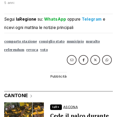
5 anni
Segui
laRegione
su:
WhatsApp
oppure
Telegram
e
ricevi ogni mattina le notizie principali
comparto stazione
consiglio stato
municipio
muralto
referendum
revoca
voto
CANTONE
laR+
ASCONA
Cede il palco durante