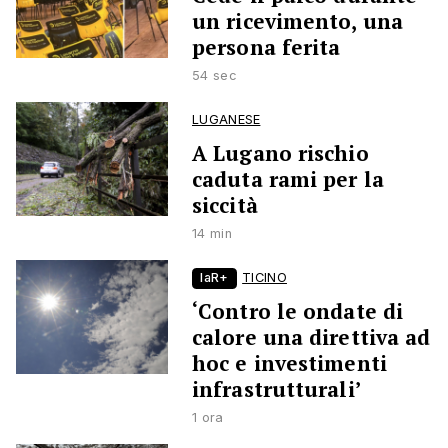
un ricevimento, una
persona ferita
54 sec
LUGANESE
A Lugano rischio
caduta rami per la
siccità
14 min
laR+
TICINO
‘Contro le ondate di
calore una direttiva ad
hoc e investimenti
infrastrutturali’
1 ora