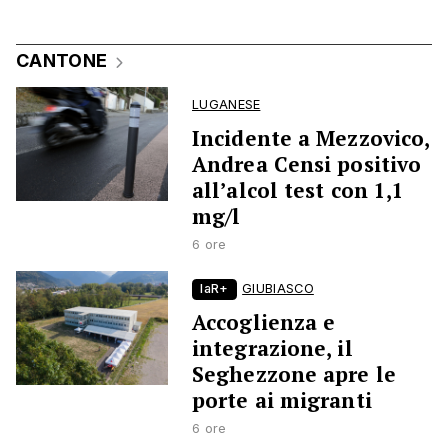
CANTONE
LUGANESE
Incidente a Mezzovico,
Andrea Censi positivo
all’alcol test con 1,1
mg/l
6 ore
laR+
GIUBIASCO
Accoglienza e
integrazione, il
Seghezzone apre le
porte ai migranti
6 ore