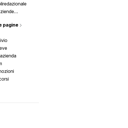
liredazionale
aziende
rmano
e pagine
ivio
reve
 azienda
m
ozioni
orsi