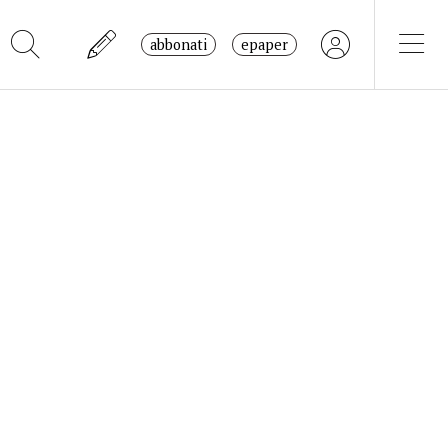
abbonati
epaper