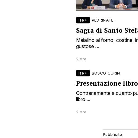
laR+
PEDRINATE
Sagra di Santo Ste
Maialino al forno, costine, i
gustose ...
2 ore
laR+
BOSCO GURIN
Presentazione libro
Contrariamente a quanto pubb
libro ...
2 ore