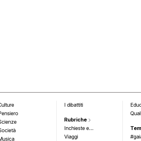
Culture
I dibattiti
Edu
Pensiero
Qual
Rubriche
Scienze
Inchieste e
Tem
Società
approfondimenti
Viaggi
#ga
Musica