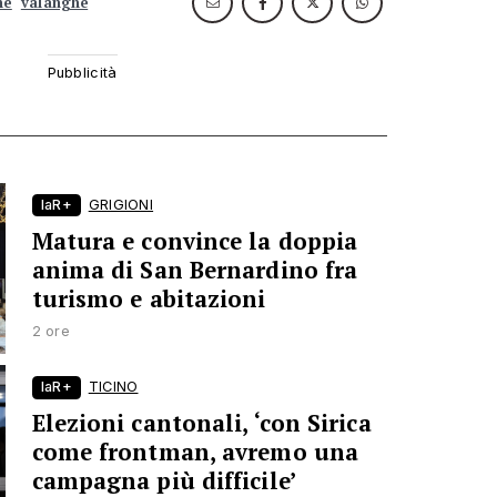
ne
valanghe
laR+
GRIGIONI
Matura e convince la doppia
anima di San Bernardino fra
turismo e abitazioni
2 ore
laR+
TICINO
Elezioni cantonali, ‘con Sirica
come frontman, avremo una
campagna più difficile’