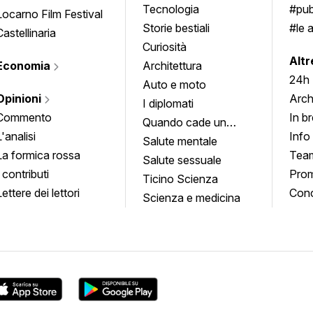
Tecnologia
#pub
Locarno Film Festival
Storie bestiali
#le 
Castellinaria
Curiosità
info
Altr
Economia
Architettura
24h
Auto e moto
Opinioni
Arch
I diplomati
Commento
In b
Quando cade un
L'analisi
Info
quadro
Salute mentale
La formica rossa
Tea
Salute sessuale
I contributi
Prom
Ticino Scienza
Lettere dei lettori
Conc
Scienza e medicina