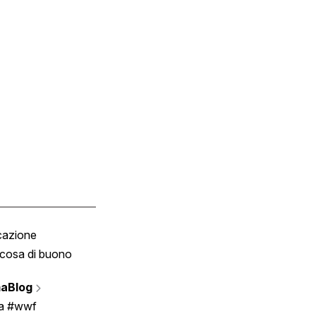
cazione
Tombola
cosa di buono
Fumetto
Vignette
aBlog
Scrivici
ia #wwf