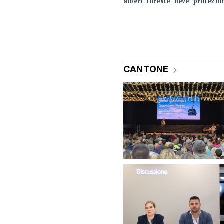
alberi
foreste
neve
protezio
CANTONE