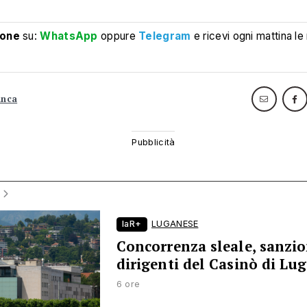
ione
su:
WhatsApp
oppure
Telegram
e ricevi ogni mattina le
anca
laR+
LUGANESE
Concorrenza sleale, sanzio
dirigenti del Casinò di Lu
6 ore