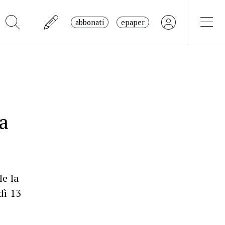
abbonati
epaper
a
le la
dì 13