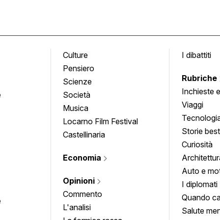
Culture
I dibattiti
Pensiero
Rubriche
Scienze
Inchieste 
e
Società
approfond
Viaggi
Musica
Tecnologi
Locarno Film Festival
Storie besti
Castellinaria
Curiosità
Economia
Architettur
Auto e mo
Opinioni
I diplomati
Commento
Quando ca
e
L'analisi
Salute men