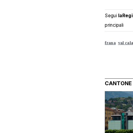
Segui
laReg
principali
frana
val cal
CANTONE