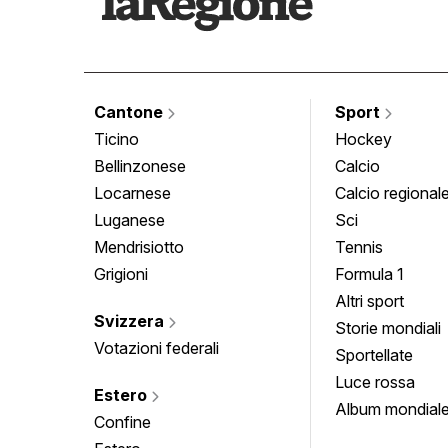
Cantone
Sport
Ticino
Hockey
Bellinzonese
Calcio
Locarnese
Calcio regional
Luganese
Sci
Mendrisiotto
Tennis
Grigioni
Formula 1
Altri sport
Svizzera
Storie mondiali
Votazioni federali
Sportellate
Luce rossa
Estero
Album mondial
Confine