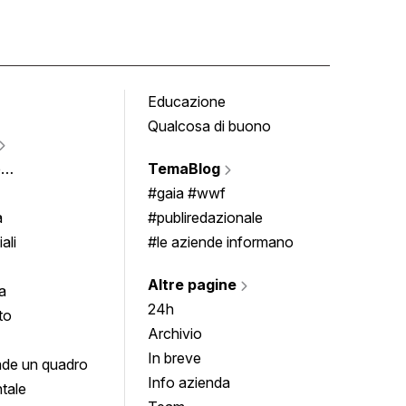
Educazione
Tomb
Qualcosa di buono
Fumet
Vigne
e
TemaBlog
Scrivi
imenti
#gaia #wwf
a
#publiredazionale
ali
#le aziende informano
Altre pagine
a
24h
to
Archivio
In breve
de un quadro
Info azienda
tale