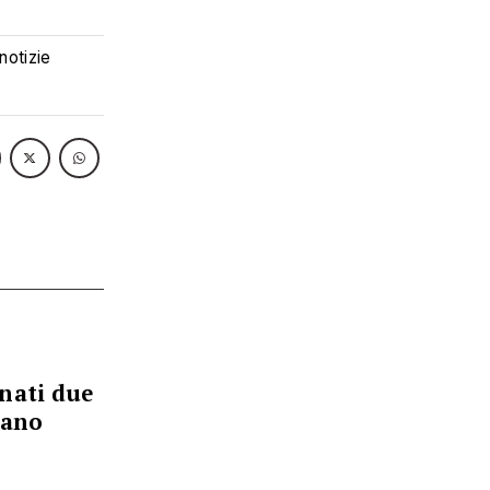
 notizie
nati due
gano