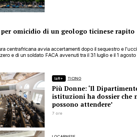
per omicidio di un geologo ticinese rapito 
ra centrafricana avvia accertamenti dopo il sequestro e l'ucci
ero e di un soldato FACA avvenuti tra il 31 luglio e il 1 agosto
laR+
TICINO
Più Donne: ‘Il Dipartiment
istituzioni ha dossier che
possono attendere’
7 ore
LOCARNESE