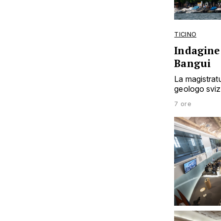
TICINO
Indagine 
Bangui
La magistratu
geologo svizz
7 ore