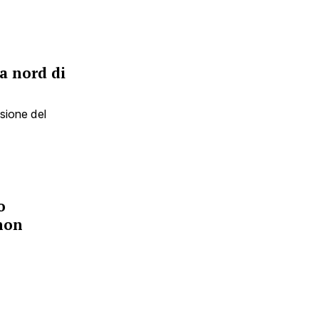
a nord di
sione del
o
 non