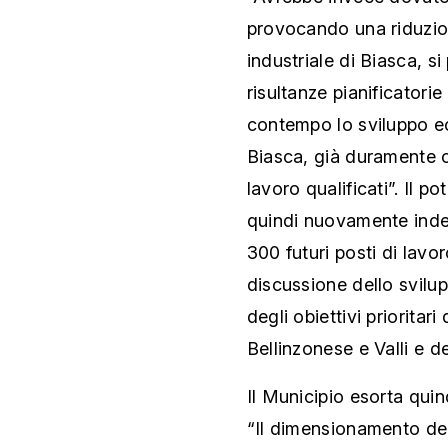
provocando una riduzion
industriale di Biasca, s
risultanze pianificatori
contempo lo sviluppo ec
Biasca, già duramente co
lavoro qualificati”. Il p
quindi nuovamente indeb
300 futuri posti di lav
discussione dello svilu
degli obiettivi prioritar
Bellinzonese e Valli e d
Il Municipio esorta quind
“Il dimensionamento del