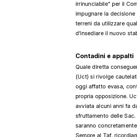
irrinunciabile” per il C
impugnare la decisione d
terreni da utilizzare q
d’insediare il nuovo sta
Contadini e appalti
Quale diretta conseguen
(Uct) si rivolge cautela
oggi affatto evasa, con
propria opposizione. Uct
avviata alcuni anni fa d
sfruttamento delle Sac. O
saranno concretamente 
Sempre al Taf, ricordiam