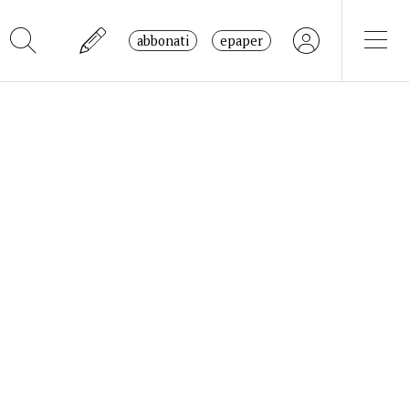
abbonati
epaper